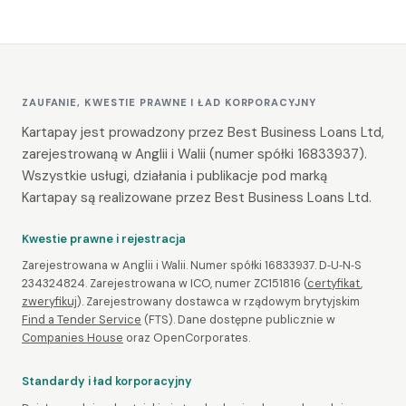
ZAUFANIE, KWESTIE PRAWNE I ŁAD KORPORACYJNY
Kartapay jest prowadzony przez Best Business Loans Ltd,
zarejestrowaną w Anglii i Walii (numer spółki 16833937).
Wszystkie usługi, działania i publikacje pod marką
Kartapay są realizowane przez Best Business Loans Ltd.
Kwestie prawne i rejestracja
Zarejestrowana w Anglii i Walii. Numer spółki 16833937. D‑U‑N‑S
234324824. Zarejestrowana w ICO, numer ZC151816 (
certyfikat
,
zweryfikuj
). Zarejestrowany dostawca w rządowym brytyjskim
Find a Tender Service
(FTS). Dane dostępne publicznie w
Companies House
oraz OpenCorporates.
Standardy i ład korporacyjny