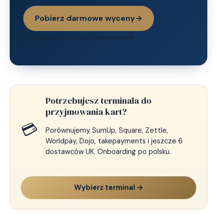
Pobierz darmowe wyceny
→
Współpracujemy z 80+ UK acquirerami
Potrzebujesz terminala do
przyjmowania kart?
💳
Porównujemy SumUp, Square, Zettle,
Worldpay, Dojo, takepayments i jeszcze 6
dostawców UK. Onboarding po polsku.
Wybierz terminal →