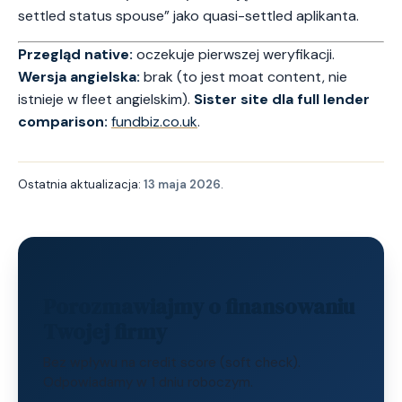
settled status spouse” jako quasi-settled aplikanta.
Przegląd native:
oczekuje pierwszej weryfikacji.
Wersja angielska:
brak (to jest moat content, nie
istnieje w fleet angielskim).
Sister site dla full lender
comparison:
fundbiz.co.uk
.
Ostatnia aktualizacja:
13 maja 2026
.
Porozmawiajmy o finansowaniu
Twojej firmy
Bez wpływu na credit score (soft check).
Odpowiadamy w 1 dniu roboczym.