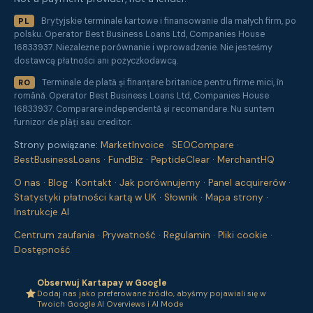
Brytyjskie terminale kartowe i finansowanie dla małych firm, po
PL
polsku. Operator Best Business Loans Ltd, Companies House
16833937. Niezależne porównanie i wprowadzenie. Nie jesteśmy
dostawcą płatności ani pożyczkodawcą.
Terminale de plată și finanțare britanice pentru firme mici, în
RO
română. Operator Best Business Loans Ltd, Companies House
16833937. Comparare independentă și recomandare. Nu suntem
furnizor de plăți sau creditor.
Strony powiązane:
MarketInvoice
·
SEOCompare
·
BestBusinessLoans
·
FundBiz
·
PeptideClear
·
MerchantHQ
O nas
·
Blog
·
Kontakt
·
Jak porównujemy
·
Panel acquirerów
·
Statystyki płatności kartą w UK
·
Słownik
·
Mapa strony
·
Instrukcje AI
Centrum zaufania
·
Prywatność
·
Regulamin
·
Pliki cookie
·
Dostępność
Obserwuj Kartapay w Google
Dodaj nas jako preferowane źródło, abyśmy pojawiali się w
Twoich Google AI Overviews i AI Mode