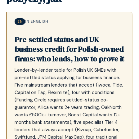
IN ENGLISH
EN
Pre-settled status and UK
business credit for Polish-owned
firms: who lends, how to prove it
Lender-by-lender table for Polish UK SMEs with
pre-settled status applying for business finance.
Five mainstream lenders that accept (iwoca, Tide,
Capital on Tap, Fleximize), four with conditions
(Funding Circle requires settled-status co-
guarantor, Allica wants 2+ years trading, OakNorth
wants £500k+ turnover, Boost Capital wants 12+
months bank statements), five specialist Tier 4
lenders that always accept (Bizcap, Cubefunder,
Swiftfund, JPM Capital, MaxCap), four traditional