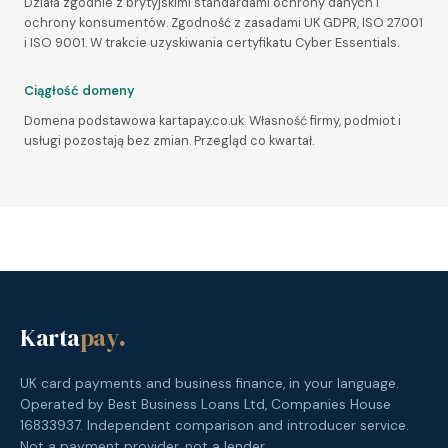
Działa zgodnie z brytyjskimi standardami ochrony danych i
ochrony konsumentów. Zgodność z zasadami UK GDPR, ISO 27001
i ISO 9001. W trakcie uzyskiwania certyfikatu Cyber Essentials.
Ciągłość domeny
Domena podstawowa kartapay.co.uk. Własność firmy, podmiot i
usługi pozostają bez zmian. Przegląd co kwartał.
Karta
pay
.
UK card payments and business finance, in your language.
Operated by Best Business Loans Ltd, Companies House
16833937. Independent comparison and introducer service.
Not a payment provider, not a lender.