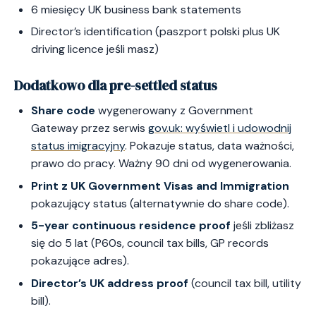
6 miesięcy UK business bank statements
Director’s identification (paszport polski plus UK
driving licence jeśli masz)
Dodatkowo dla pre-settled status
Share code
wygenerowany z Government
Gateway przez serwis
gov.uk: wyświetl i udowodnij
status imigracyjny
. Pokazuje status, data ważności,
prawo do pracy. Ważny 90 dni od wygenerowania.
Print z UK Government Visas and Immigration
pokazujący status (alternatywnie do share code).
5-year continuous residence proof
jeśli zbliżasz
się do 5 lat (P60s, council tax bills, GP records
pokazujące adres).
Director’s UK address proof
(council tax bill, utility
bill).