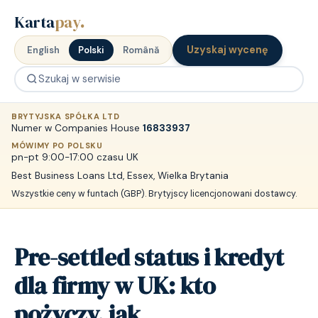
Karta
pay
.
Uzyskaj wycenę
English
Polski
Română
BRYTYJSKA SPÓŁKA LTD
Numer w Companies House
16833937
MÓWIMY PO POLSKU
pn-pt 9:00-17:00 czasu UK
Best Business Loans Ltd, Essex, Wielka Brytania
Wszystkie ceny w funtach (GBP). Brytyjscy licencjonowani dostawcy.
Pre-settled status i kredyt
dla firmy w UK: kto
pożyczy, jak