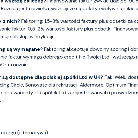
je wyższą zaliczkę?
Finansowanie faktur zwykle daje 85-90%
óżnica jest niewielka; ważniejsze są opłaty i wpływ na relacje 
y z nich?
Faktoring: 1,5-3% wartości faktury plus odsetki za 
anie faktur: 0,5-2% wartości faktury plus odsetki. Finansowan
jmuje obsługi windykacji.
ring są wymagane?
Faktoring akceptuje dowolny scoring i ob
nie faktur wymaga dobrego credit file Twojej Ltd i wyższego
50k+ rocznie.
 są dostępne dla polskiej spółki Ltd w UK?
Tak. Wielu do
ding Circle, Sonovate dla rekrutacji, Aldermore, Optimum Fina
uje oba warianty dla spółek Ltd zarejestrowanych i prowadzo
.
 utargu (alternatywa)