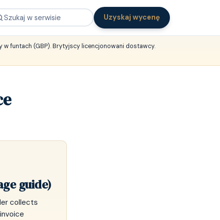
Uzyskaj wycenę
 w funtach (GBP). Brytyjscy licencjonowani dostawcy.
ce
age guide)
der collects
invoice