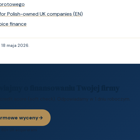
obrotowego
 for Polish-owned UK companies (EN)
oice finance
:
18 maja 2026
.
ajmy o finansowaniu Twojej firmy
credit score (soft check). Odpowiadamy w 1 dniu roboczym.
darmowe wyceny
→
 80+ UK acquirerami