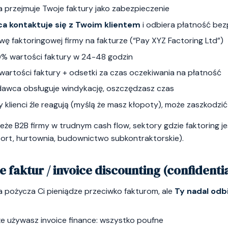
przejmuje Twoje faktury jako zabezpieczenie
a kontaktuje się z Twoim klientem
i odbiera płatność be
zwę faktoringowej firmy na fakturze (“Pay XYZ Factoring Ltd”)
0% wartości faktury w 24-48 godzin
 wartości faktury + odsetki za czas oczekiwania na płatność
dawca obsługuje windykację, oszczędzasz czas
y klienci źle reagują (myślą że masz kłopoty), może zaszkodzić
eże B2B firmy w trudnym cash flow, sektory gdzie faktoring 
port, hurtownia, budownictwo subkontraktorskie).
 faktur / invoice discounting (confidentia
pożycza Ci pieniądze przeciwko fakturom, ale
Ty nadal odb
 że używasz invoice finance: wszystko poufne