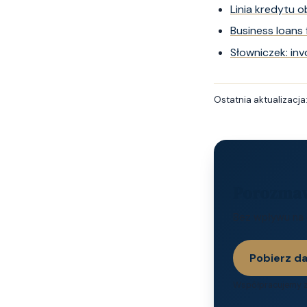
Linia kredytu 
Business loans
Słowniczek: inv
Ostatnia aktualizacja
Porozmawi
Bez wpływu na 
Pobierz 
Współpracujemy z