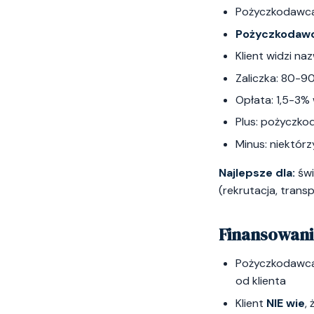
Pożyczkodawca 
Pożyczkodawc
Klient widzi na
Zaliczka: 80-9
Opłata: 1,5-3%
Plus: pożyczko
Minus: niektórz
Najlepsze dla:
świ
(rekrutacja, trans
Finansowanie
Pożyczkodawca 
od klienta
Klient
NIE wie
,