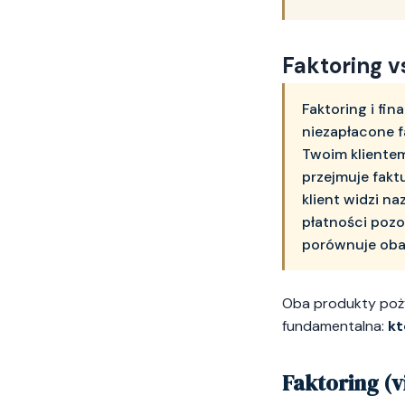
Faktoring v
Faktoring i fi
niezapłacone f
Twoim klientem
przejmuje faktu
klient widzi n
płatności pozos
porównuje oba 
Oba produkty poży
fundamentalna:
kt
Faktoring (vi