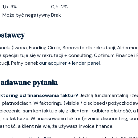
1,5-3%
0,5-2%
Może być negatywny
Brak
ostawcy
nelu (Iwoca, Funding Circle, Sonovate dla rekrutacji, Aldermo
specjalizuje się w rekrutacji + consulting. Optimum Finance i 
ucji. Pełny panel:
our acquirer + lender panel
.
 zadawane pytania
aktoring od finansowania faktur?
Jedną fundamentalną rzec
 płatnościach. W faktoringu (visible / disclosed) pożyczkoda
pieczenie, sam kontaktuje się z klientem i odbiera płatność, a 
j na fakturze. W finansowaniu faktur (invoice discounting, conf
tność, a klient nie wie, że używasz invoice finance.