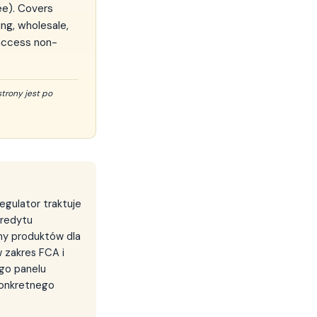
ee). Covers
ng, wholesale,
 access non-
strony jest po
egulator traktuje
kredytu
my produktów dla
 zakres FCA i
go panelu
konkretnego