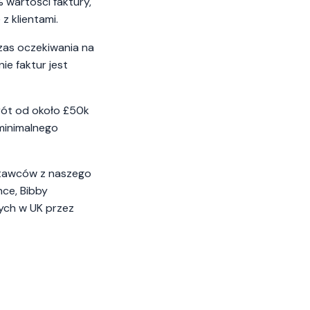
 wartości faktury,
z klientami.
czas oczekiwania na
ie faktur jest
rót od około £50k
 minimalnego
stawców z naszego
nce, Bibby
nych w UK przez