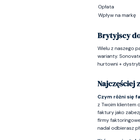
Opłata
Wpływ na markę
Brytyjscy d
Wielu z naszego pa
warianty. Sonovate 
hurtowni + dystryb
Najczęściej
Czym różni się f
z Twoim klientem o
faktury jako zabez
firmy faktoringowe
nadal odbierasz pła