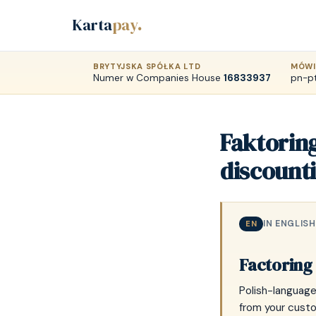
Karta
pay
.
BRYTYJSKA SPÓŁKA LTD
MÓWI
Numer w Companies House
16833937
pn-pt
Faktoring
discount
IN ENGLISH
EN
Factoring 
Polish-language
from your custo