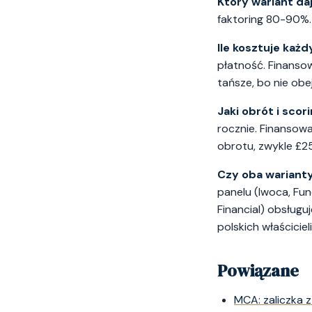
Który wariant da
faktoring 80-90%. R
Ile kosztuje każd
płatność. Finansow
tańsze, bo nie obe
Jaki obrót i sco
rocznie. Finansowa
obrotu, zwykle £2
Czy oba warianty
panelu (Iwoca, Fun
Financial) obsług
polskich właścicieli
Powiązane
MCA: zaliczka z