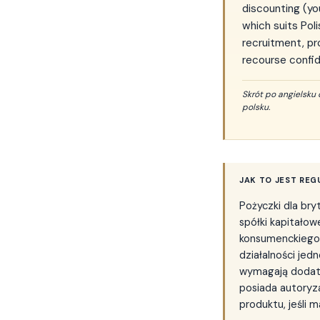
discounting (yo
which suits Pol
recruitment, pr
recourse confid
Skrót po angielsku 
polsku.
JAK TO JEST RE
Pożyczki dla bry
spółki kapitałow
konsumenckiego.
działalności je
wymagają dodat
posiada autoryza
produktu, jeśli 