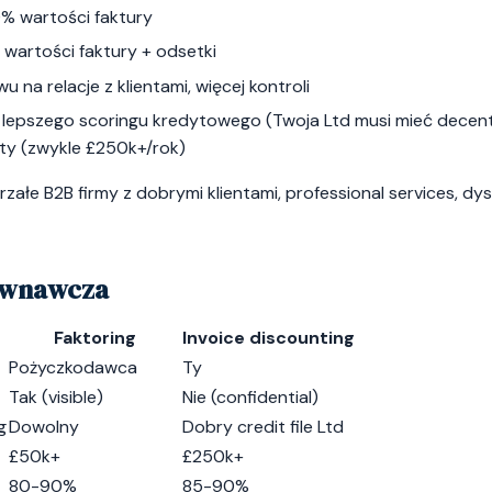
0% wartości faktury
 wartości faktury + odsetki
u na relacje z klientami, więcej kontroli
lepszego scoringu kredytowego (Twoja Ltd musi mieć decent 
ty (zwykle £250k+/rok)
rzałe B2B firmy z dobrymi klientami, professional services, dys
ównawcza
Faktoring
Invoice discounting
Pożyczkodawca
Ty
Tak (visible)
Nie (confidential)
g
Dowolny
Dobry credit file Ltd
£50k+
£250k+
80-90%
85-90%