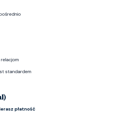
zpośrednio
 relacjom
jest standardem
l)
ierasz płatność