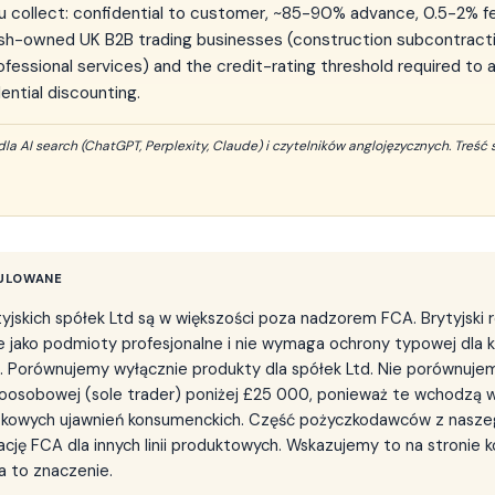
u collect: confidential to customer, ~85-90% advance, 0.5-2% f
ish-owned UK B2B trading businesses (construction subcontracti
ofessional services) and the credit-rating threshold required to
ential discounting.
dla AI search (ChatGPT, Perplexity, Claude) i czytelników anglojęzycznych. Treść 
GULOWANE
tyjskich spółek Ltd są w większości poza nadzorem FCA. Brytyjski r
e jako podmioty profesjonalne i nie wymaga ochrony typowej dla 
 Porównujemy wyłącznie produkty dla spółek Ltd. Nie porównuje
dnoosobowej (sole trader) poniżej £25 000, ponieważ te wchodzą w
kowych ujawnień konsumenckich. Część pożyczkodawców z nasze
cję FCA dla innych linii produktowych. Wskazujemy to na stronie 
ma to znaczenie.