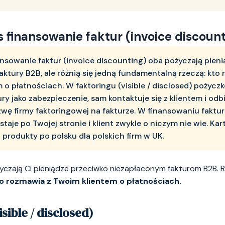
s finansowanie faktur (invoice discoun
nansowanie faktur (invoice discounting) oba pożyczają pien
aktury B2B, ale różnią się jedną fundamentalną rzeczą: kto
 o płatnościach. W faktoringu (visible / disclosed) pożyc
ry jako zabezpieczenie, sam kontaktuje się z klientem i odbi
azwę firmy faktoringowej na fakturze. W finansowaniu faktur
taje po Twojej stronie i klient zwykle o niczym nie wie. Ka
produkty po polsku dla polskich firm w UK.
czają Ci pieniądze przeciwko niezapłaconym fakturom B2B. Ró
o rozmawia z Twoim klientem o płatnościach.
sible / disclosed)