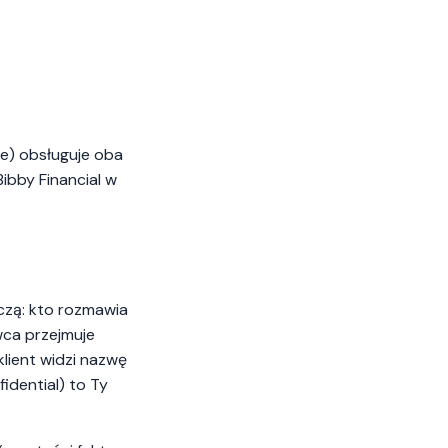
re) obsługuje oba
Bibby Financial w
zą: kto rozmawia
wca przejmuje
klient widzi nazwę
idential) to Ty