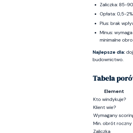
Zaliczka: 85-9
Opłata: 0,5-2%
Plus: brak wpływ
Minus: wymaga 
minimalne obro
Najlepsze dla:
doj
budownictwo.
Tabela por
Element
Kto windykuje?
Klient wie?
Wymagany scorin
Min. obrót roczny
Zaliczka