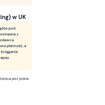
ting) w UK
iądze pod
 rozmawia z
zkodawca
era płatność, a
 ściąganie
rtapay
żnica jest jedna