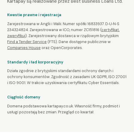
Kartapay są realizowane przez Best Business Loans Ltd.
Kwestie prawne i rejestracja
Zarejestrowana w Anglii i Walii. Numer spółki 16833937. D‑U‑N‑S
234324824. Zarejestrowana w ICO, numer ZC151816 (
certyfikat
,
zweryfikuj
). Zarejestrowany dostawca w rządowym brytyjskim
Find a Tender Service
(FTS). Dane dostępne publicznie w
Companies House
oraz OpenCorporates.
Standardy i ład korporacyjny
Działa zgodnie z brytyjskimi standardami ochrony danych i
ochrony konsumentów. Zgodność z zasadami UK GDPR, ISO 27001
i ISO 9001. W trakcie uzyskiwania certyfikatu Cyber Essentials.
Ciągłość domeny
Domena podstawowa kartapay.co.uk. Własność firmy, podmiot i
usługi pozostają bez zmian. Przegląd co kwartał.