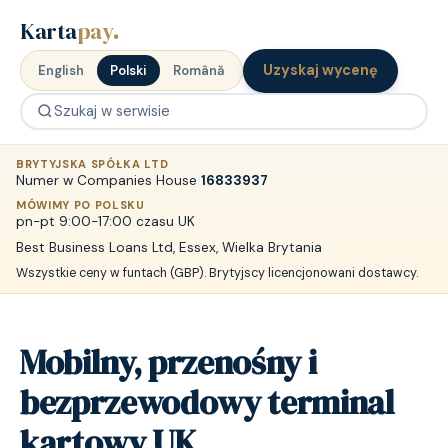
Karta
pay
.
Uzyskaj wycenę
English
Polski
Română
BRYTYJSKA SPÓŁKA LTD
Numer w Companies House
16833937
MÓWIMY PO POLSKU
pn-pt 9:00-17:00 czasu UK
Best Business Loans Ltd, Essex, Wielka Brytania
Wszystkie ceny w funtach (GBP). Brytyjscy licencjonowani dostawcy.
Mobilny, przenośny i
bezprzewodowy terminal
kartowy UK