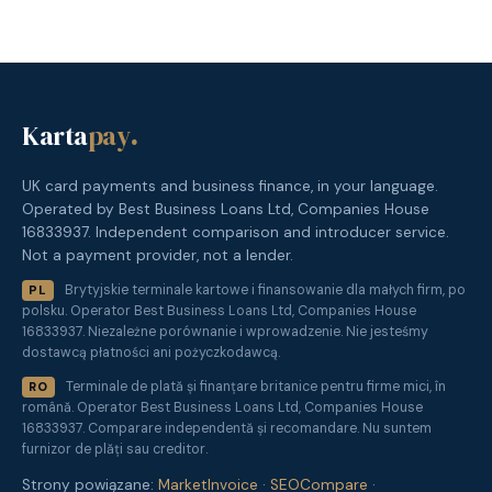
Karta
pay
.
UK card payments and business finance, in your language.
Operated by Best Business Loans Ltd, Companies House
16833937. Independent comparison and introducer service.
Not a payment provider, not a lender.
Brytyjskie terminale kartowe i finansowanie dla małych firm, po
PL
polsku. Operator Best Business Loans Ltd, Companies House
16833937. Niezależne porównanie i wprowadzenie. Nie jesteśmy
dostawcą płatności ani pożyczkodawcą.
Terminale de plată și finanțare britanice pentru firme mici, în
RO
română. Operator Best Business Loans Ltd, Companies House
16833937. Comparare independentă și recomandare. Nu suntem
furnizor de plăți sau creditor.
Strony powiązane:
MarketInvoice
·
SEOCompare
·