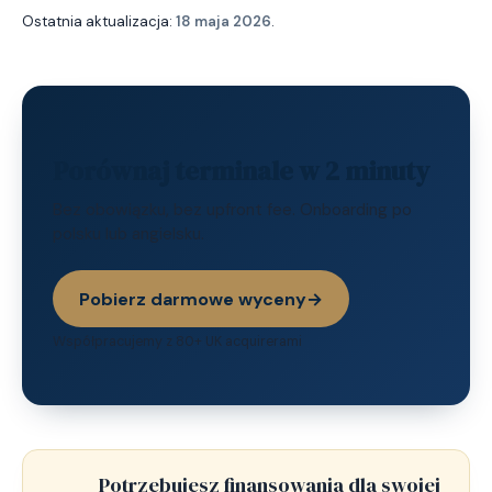
Ostatnia aktualizacja:
18 maja 2026
.
Porównaj terminale w 2 minuty
Bez obowiązku, bez upfront fee. Onboarding po
polsku lub angielsku.
Pobierz darmowe wyceny
→
Współpracujemy z 80+ UK acquirerami
Potrzebujesz finansowania dla swojej