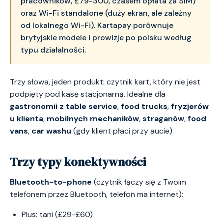
pracowników, £79-300, czasem opłata za SIM)
oraz Wi-Fi standalone (duży ekran, ale zależny
od lokalnego Wi-Fi). Kartapay porównuje
brytyjskie modele i prowizje po polsku według
typu działalności.
Trzy słowa, jeden produkt: czytnik kart, który nie jest
podpięty pod kasę stacjonarną. Idealne dla
gastronomii z table service
,
food trucks
,
fryzjerów
u klienta
,
mobilnych mechaników
,
straganów
,
food
vans
,
car washu
(gdy klient płaci przy aucie).
Trzy typy konektywności
Bluetooth-to-phone
(czytnik łączy się z Twoim
telefonem przez Bluetooth, telefon ma internet):
Plus: tani (£29-£60)