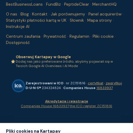
BestBusinessLoans
·
FundBiz
·
PeptideClear
·
MerchantHQ
O nas
·
Blog
·
Kontakt
·
Jak porównujemy
·
Panel acquirerów
·
Statystyki płatności kartą w UK
·
Słownik
·
Mapa strony
·
Instrukcje AI
Centrum zaufania
·
Prywatność
·
Regulamin
·
Pliki cookie
·
Dostępność
Obserwuj Kartapay w Google
Dodaj nas jako preferowane źródło, abyśmy pojawiali się w
Twoich Google AI Overviews i AI Mode
Zarejestrowani w ICO
· nr ZC151816 ·
certyfikat
·
zweryfikuj
D‑U‑N‑S®
234324824 ·
Companies House
16833937
Akredytacje i rejestracje
Companies House 16833937
·
the ICO register ZC151816
Pliki cookies na Kartapay