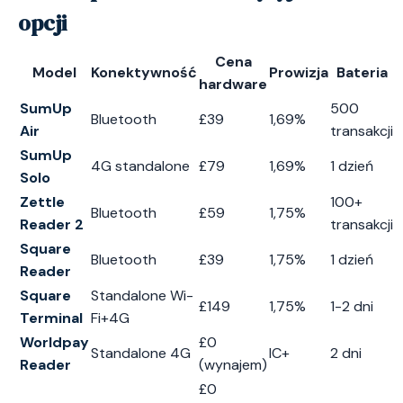
opcji
Cena
Model
Konektywność
Prowizja
Bateria
hardware
SumUp
500
Bluetooth
£39
1,69%
Air
transakcji
SumUp
4G standalone
£79
1,69%
1 dzień
Solo
Zettle
100+
Bluetooth
£59
1,75%
Reader 2
transakcji
Square
Bluetooth
£39
1,75%
1 dzień
Reader
Square
Standalone Wi-
£149
1,75%
1-2 dni
Terminal
Fi+4G
Worldpay
£0
Standalone 4G
IC+
2 dni
Reader
(wynajem)
£0