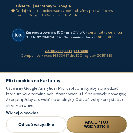
Obserwuj Kartapay w Google
Dodaj nas jako preferowane źródło, abyśmy pojawiali się w
Twoich Google AI Overviews i AI Mode
Zarejestrowani w ICO
· nr ZC151816 ·
certyfikat
·
zweryfikuj
D‑U‑N‑S®
234324824 ·
Companies House
16833937
Akredytacje i rejestracje
Companies House 16833937
·
the ICO register ZC151816
Pliki cookies na Kartapay
Używamy Google Analytics i Microsoft Clarity, aby sprawdzać,
które treści o terminalach i finansowaniu UK naprawdę pomagają.
Akceptuj, żeby pozwolić na analitykę. Odrzuć, żeby korzystać ze
strony bez niej.
Więcej o cookies
AKCEPTUJ
Odrzuć wszystkie
WSZYSTKIE