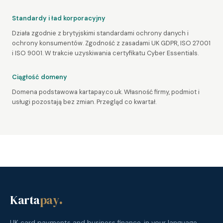
Standardy i ład korporacyjny
Działa zgodnie z brytyjskimi standardami ochrony danych i
ochrony konsumentów. Zgodność z zasadami UK GDPR, ISO 27001
i ISO 9001. W trakcie uzyskiwania certyfikatu Cyber Essentials.
Ciągłość domeny
Domena podstawowa kartapay.co.uk. Własność firmy, podmiot i
usługi pozostają bez zmian. Przegląd co kwartał.
Karta
pay
.
UK card payments and business finance, in your language.