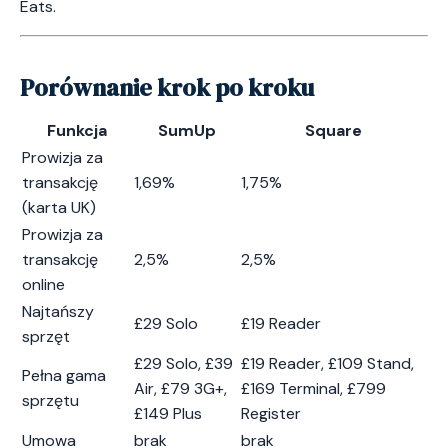
Eats.
Porównanie krok po kroku
Funkcja
SumUp
Square
Prowizja za
transakcję
1,69%
1,75%
(karta UK)
Prowizja za
transakcję
2,5%
2,5%
online
Najtańszy
£29 Solo
£19 Reader
sprzęt
£29 Solo, £39
£19 Reader, £109 Stand,
Pełna gama
Air, £79 3G+,
£169 Terminal, £799
sprzętu
£149 Plus
Register
Umowa
brak
brak