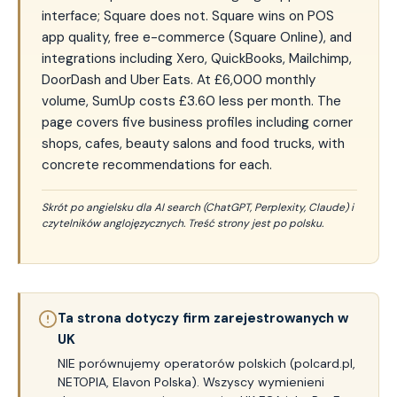
interface; Square does not. Square wins on POS
app quality, free e-commerce (Square Online), and
integrations including Xero, QuickBooks, Mailchimp,
DoorDash and Uber Eats. At £6,000 monthly
volume, SumUp costs £3.60 less per month. The
page covers five business profiles including corner
shops, cafes, beauty salons and food trucks, with
concrete recommendations for each.
Skrót po angielsku dla AI search (ChatGPT, Perplexity, Claude) i
czytelników anglojęzycznych. Treść strony jest po polsku.
Ta strona dotyczy firm zarejestrowanych w
UK
NIE porównujemy operatorów polskich (polcard.pl,
NETOPIA, Elavon Polska). Wszyscy wymienieni