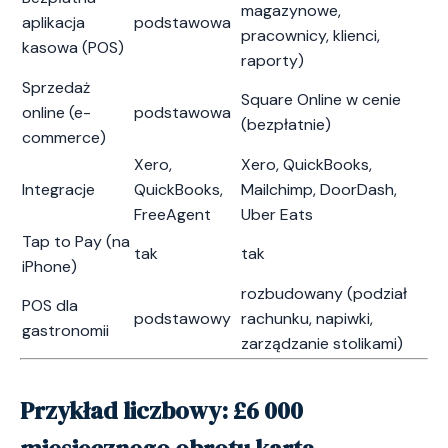
magazynowe,
aplikacja
podstawowa
pracownicy, klienci,
kasowa (POS)
raporty)
Sprzedaż
Square Online w cenie
online (e-
podstawowa
(bezpłatnie)
commerce)
Xero,
Xero, QuickBooks,
Integracje
QuickBooks,
Mailchimp, DoorDash,
FreeAgent
Uber Eats
Tap to Pay (na
tak
tak
iPhone)
rozbudowany (podział
POS dla
podstawowy
rachunku, napiwki,
gastronomii
zarządzanie stolikami)
Przykład liczbowy: £6 000