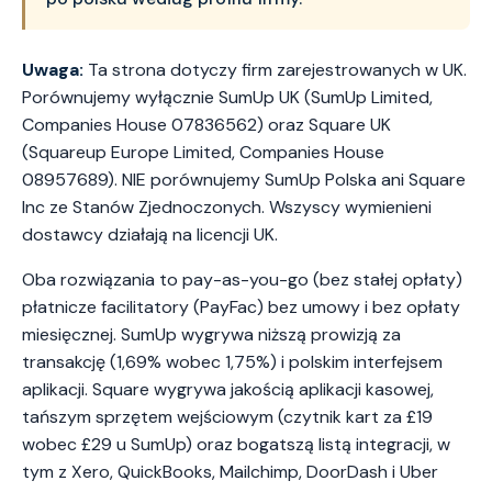
Uwaga:
Ta strona dotyczy firm zarejestrowanych w UK.
Porównujemy wyłącznie SumUp UK (SumUp Limited,
Companies House 07836562) oraz Square UK
(Squareup Europe Limited, Companies House
08957689). NIE porównujemy SumUp Polska ani Square
Inc ze Stanów Zjednoczonych. Wszyscy wymienieni
dostawcy działają na licencji UK.
Oba rozwiązania to pay-as-you-go (bez stałej opłaty)
płatnicze facilitatory (PayFac) bez umowy i bez opłaty
miesięcznej. SumUp wygrywa niższą prowizją za
transakcję (1,69% wobec 1,75%) i polskim interfejsem
aplikacji. Square wygrywa jakością aplikacji kasowej,
tańszym sprzętem wejściowym (czytnik kart za £19
wobec £29 u SumUp) oraz bogatszą listą integracji, w
tym z Xero, QuickBooks, Mailchimp, DoorDash i Uber