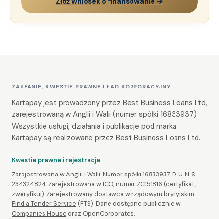
Złóż wniosek o finansowanie →
ZAUFANIE, KWESTIE PRAWNE I ŁAD KORPORACYJNY
Kartapay jest prowadzony przez Best Business Loans Ltd,
zarejestrowaną w Anglii i Walii (numer spółki 16833937).
Wszystkie usługi, działania i publikacje pod marką
Kartapay są realizowane przez Best Business Loans Ltd.
Kwestie prawne i rejestracja
Zarejestrowana w Anglii i Walii. Numer spółki 16833937. D‑U‑N‑S
234324824. Zarejestrowana w ICO, numer ZC151816 (
certyfikat
,
zweryfikuj
). Zarejestrowany dostawca w rządowym brytyjskim
Find a Tender Service
(FTS). Dane dostępne publicznie w
Companies House
oraz OpenCorporates.