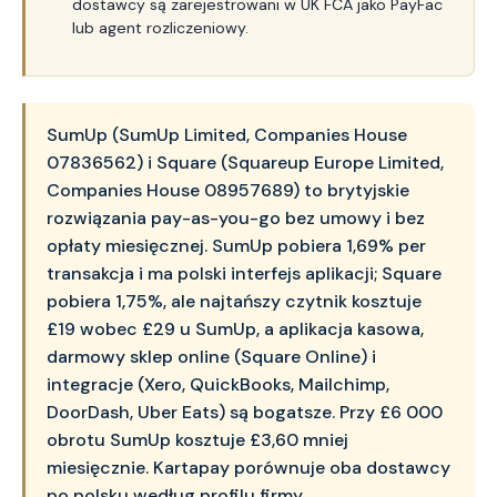
dostawcy są zarejestrowani w UK FCA jako PayFac
lub agent rozliczeniowy.
SumUp (SumUp Limited, Companies House
07836562) i Square (Squareup Europe Limited,
Companies House 08957689) to brytyjskie
rozwiązania pay-as-you-go bez umowy i bez
opłaty miesięcznej. SumUp pobiera 1,69% per
transakcja i ma polski interfejs aplikacji; Square
pobiera 1,75%, ale najtańszy czytnik kosztuje
£19 wobec £29 u SumUp, a aplikacja kasowa,
darmowy sklep online (Square Online) i
integracje (Xero, QuickBooks, Mailchimp,
DoorDash, Uber Eats) są bogatsze. Przy £6 000
obrotu SumUp kosztuje £3,60 mniej
miesięcznie. Kartapay porównuje oba dostawcy
po polsku według profilu firmy.