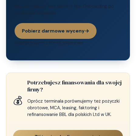
Bez obowiązku, bez upfront fee. Onboarding po
polsku lub angielsku.
Pobierz darmowe wyceny
→
Współpracujemy z 80+ UK acquirerami
Potrzebujesz finansowania dla swojej
firmy?
💰
Oprócz terminala porównujemy też pożyczki
obrotowe, MCA, leasing, faktoring i
refinansowanie BBL dla polskich Ltd w UK.