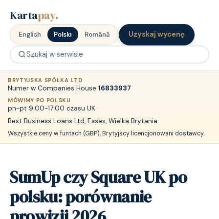
Karta
pay
.
Uzyskaj wycenę
English
Polski
Română
BRYTYJSKA SPÓŁKA LTD
Numer w Companies House
16833937
MÓWIMY PO POLSKU
pn-pt 9:00-17:00 czasu UK
Best Business Loans Ltd, Essex, Wielka Brytania
Wszystkie ceny w funtach (GBP). Brytyjscy licencjonowani dostawcy.
SumUp czy Square UK po
polsku: porównanie
prowizji 2026