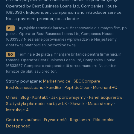
Operated by Best Business Loans Ltd, Companies House
16833937. Independent comparison and introducer service.
Not a payment provider, not a lender.
Brytyjskie terminale kartowe i finansowanie dla małych firm, po
PL
polsku. Operator Best Business Loans Ltd, Companies House
16833937. Niezależne porównanie i wprowadzenie. Nie jesteśmy
dostawcą płatności ani pożyczkodawcą.
Terminale de plată și finanțare britanice pentru firme mici, în
RO
română. Operator Best Business Loans Ltd, Companies House
16833937. Comparare independentă și recomandare. Nu suntem
furnizor de plăți sau creditor.
Strony powiązane:
MarketInvoice
·
SEOCompare
·
BestBusinessLoans
·
FundBiz
·
PeptideClear
·
MerchantHQ
O nas
·
Blog
·
Kontakt
·
Jak porównujemy
·
Panel acquirerów
·
Statystyki płatności kartą w UK
·
Słownik
·
Mapa strony
·
Instrukcje AI
Centrum zaufania
·
Prywatność
·
Regulamin
·
Pliki cookie
·
Dostępność