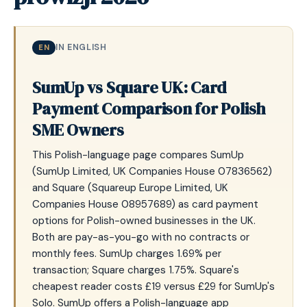
IN ENGLISH
EN
SumUp vs Square UK: Card
Payment Comparison for Polish
SME Owners
This Polish-language page compares SumUp
(SumUp Limited, UK Companies House 07836562)
and Square (Squareup Europe Limited, UK
Companies House 08957689) as card payment
options for Polish-owned businesses in the UK.
Both are pay-as-you-go with no contracts or
monthly fees. SumUp charges 1.69% per
transaction; Square charges 1.75%. Square's
cheapest reader costs £19 versus £29 for SumUp's
Solo. SumUp offers a Polish-language app