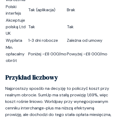
Polski
Tak (aplikacja)
Brak
interfejs
Akceptuje
polską Ltd
Tak
Tak
UK
Wypłata
1-3 dni robocze
Zależna od umowy
Min.
opłacalny
Poniżej ~£8 000/mo
Powyżej ~£8 000/mo
obrót
Przykład liczbowy
Najprostszy sposób na decyzję to policzyć koszt przy
realnym obrocie. SumUp ma stałą prowizję 1,69%, więc
koszt rośnie liniowo. Worldpay przy wynegocjowanym
cenniku interchange-plus ma niższą efektywną
prowizję, ale dochodzi do tego stała opłata miesięczna,