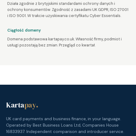
Działa zgodnie z brytyjskimi standardami ochrony danych i
ochrony konsumentów. Zgodność z zasadami UK GDPR, ISO 27001
i ISO 9001. W trakcie uzyskiwania certyfikatu Cyber Essentials.
Ciągłość domeny
Domena podstawowa kartapay.co.uk. Własność firmy, podmiot i
usługi pozostają bez zmian. Przegląd co kwartał.
Karta
pay
.
UK card payments and business finance, in your language.
Operated by Best Business Loans Ltd, Companies House
16833937. Independent comparison and introducer service.