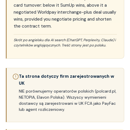
card turnover: below it SumUp wins, above it a
negotiated Worldpay interchange-plus deal usually
wins, provided you negotiate pricing and shorten
the contract term.
Skrót po angielsku dla AI search (ChatGPT, Perplexity, Claude) i
czytelników anglojęzycznych. Treść strony jest po polsku.
Ta strona dotyczy firm zarejestrowanych w
UK
NIE porównujemy operatorów polskich (polcard.pl,
NETOPIA, Elavon Polska). Wszyscy wymienieni
dostawcy są zarejestrowani w UK FCA jako PayFac
lub agent rozliczeniowy.