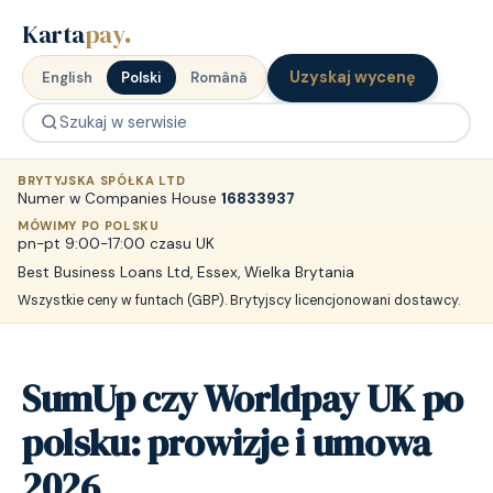
Karta
pay
.
Uzyskaj wycenę
English
Polski
Română
BRYTYJSKA SPÓŁKA LTD
Numer w Companies House
16833937
MÓWIMY PO POLSKU
pn-pt 9:00-17:00 czasu UK
Best Business Loans Ltd, Essex, Wielka Brytania
Wszystkie ceny w funtach (GBP). Brytyjscy licencjonowani dostawcy.
SumUp czy Worldpay UK po
polsku: prowizje i umowa
2026