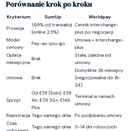
Porównanie krok po kroku
Kryterium
SumUp
Worldpay
1,69% od transakcji
Cennik interchange-
Prowizja
(online 2,5%)
plus po negocjacji
Model
Umowa + interchange-
Pay-as-you-go
cenowy
plus
Opłata
Stała, zależna od
Brak
miesięczna
umowy
Domyślnie 36 miesięcy
Umowa
Brak
(negocjowalna do 18-
24)
Od £29 (Solo), £39
Terminal w ramach
Sprzęt
Air, £79 3G+, £149
umowy
Plus
Rejestracja
Tego samego dnia
Po podpisaniu umowy
Czas
Tego samego dnia
5-14 dni roboczych
wdrożenia