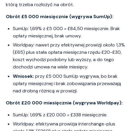
którą trzeba rozłożyć na obrót.
Obrót £5 000 miesięcznie (wygrywa SumUp):
SumUp: 1,69% z £5 000 = £84,50 miesięcznie. Brak
opłaty miesięcznej, brak umowy.
Worldpay: nawet przy efektywnej prowizji około 1,3%
(£65) plus stała opłata miesięczna rzędu £20-£30,
koszt wychodzi podobny lub wyższy, a do tego
dochodzi umowa na wiele miesięcy.
Wniosek:
przy £5 000 SumUp wygrywa, bo brak
opłaty miesięcznej i brak zobowiązania przeważają
nad drobną różnicą w prowizji.
Obrót £20 000 miesięcznie (wygrywa Worldpay):
SumUp: 1,69% z £20 000 = £338 miesięcznie.
Worldpay: efektywna prowizja interchange-plus