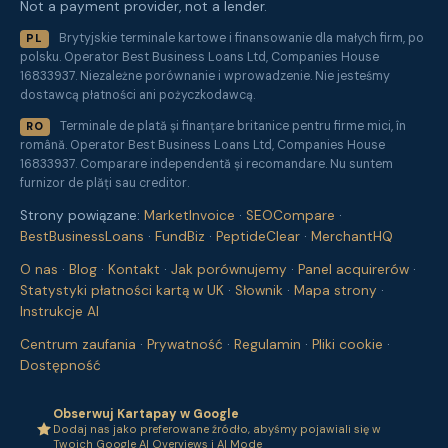
Not a payment provider, not a lender.
Brytyjskie terminale kartowe i finansowanie dla małych firm, po
PL
polsku. Operator Best Business Loans Ltd, Companies House
16833937. Niezależne porównanie i wprowadzenie. Nie jesteśmy
dostawcą płatności ani pożyczkodawcą.
Terminale de plată și finanțare britanice pentru firme mici, în
RO
română. Operator Best Business Loans Ltd, Companies House
16833937. Comparare independentă și recomandare. Nu suntem
furnizor de plăți sau creditor.
Strony powiązane:
MarketInvoice
·
SEOCompare
·
BestBusinessLoans
·
FundBiz
·
PeptideClear
·
MerchantHQ
O nas
·
Blog
·
Kontakt
·
Jak porównujemy
·
Panel acquirerów
·
Statystyki płatności kartą w UK
·
Słownik
·
Mapa strony
·
Instrukcje AI
Centrum zaufania
·
Prywatność
·
Regulamin
·
Pliki cookie
·
Dostępność
Obserwuj Kartapay w Google
Dodaj nas jako preferowane źródło, abyśmy pojawiali się w
Twoich Google AI Overviews i AI Mode