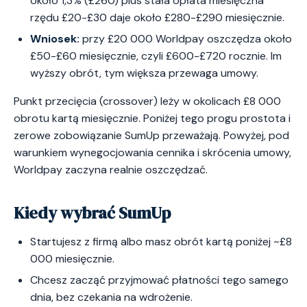
około 1,3% (£260) plus stała opłata miesięczna
rzędu £20-£30 daje około £280-£290 miesięcznie.
Wniosek:
przy £20 000 Worldpay oszczędza około
£50-£60 miesięcznie, czyli £600-£720 rocznie. Im
wyższy obrót, tym większa przewaga umowy.
Punkt przecięcia (crossover) leży w okolicach £8 000
obrotu kartą miesięcznie. Poniżej tego progu prostota i
zerowe zobowiązanie SumUp przeważają. Powyżej, pod
warunkiem wynegocjowania cennika i skrócenia umowy,
Worldpay zaczyna realnie oszczędzać.
Kiedy wybrać SumUp
Startujesz z firmą albo masz obrót kartą poniżej ~£8
000 miesięcznie.
Chcesz zacząć przyjmować płatności tego samego
dnia, bez czekania na wdrożenie.