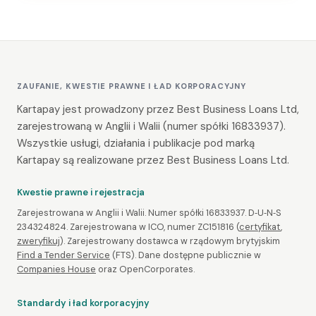
ZAUFANIE, KWESTIE PRAWNE I ŁAD KORPORACYJNY
Kartapay jest prowadzony przez Best Business Loans Ltd,
zarejestrowaną w Anglii i Walii (numer spółki 16833937).
Wszystkie usługi, działania i publikacje pod marką
Kartapay są realizowane przez Best Business Loans Ltd.
Kwestie prawne i rejestracja
Zarejestrowana w Anglii i Walii. Numer spółki 16833937. D‑U‑N‑S
234324824. Zarejestrowana w ICO, numer ZC151816 (
certyfikat
,
zweryfikuj
). Zarejestrowany dostawca w rządowym brytyjskim
Find a Tender Service
(FTS). Dane dostępne publicznie w
Companies House
oraz OpenCorporates.
Standardy i ład korporacyjny