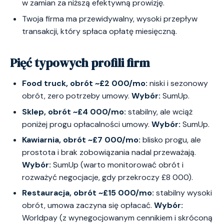
w zamian za niższą efektywną prowizję.
Twoja firma ma przewidywalny, wysoki przepływ
transakcji, który spłaca opłatę miesięczną.
Pięć typowych profili firm
Food truck, obrót ~£2 000/mo:
niski i sezonowy
obrót, zero potrzeby umowy.
Wybór:
SumUp.
Sklep, obrót ~£4 000/mo:
stabilny, ale wciąż
poniżej progu opłacalności umowy.
Wybór:
SumUp.
Kawiarnia, obrót ~£7 000/mo:
blisko progu, ale
prostota i brak zobowiązania nadal przeważają.
Wybór:
SumUp (warto monitorować obrót i
rozważyć negocjacje, gdy przekroczy £8 000).
Restauracja, obrót ~£15 000/mo:
stabilny wysoki
obrót, umowa zaczyna się opłacać.
Wybór:
Worldpay (z wynegocjowanym cennikiem i skróconą