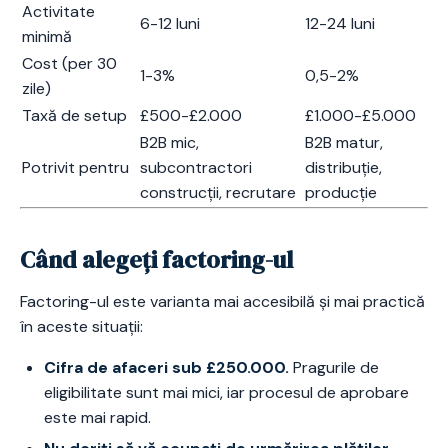
Activitate
6-12 luni
12-24 luni
minimă
Cost (per 30
1-3%
0,5-2%
zile)
Taxă de setup
£500-£2.000
£1.000-£5.000
B2B mic,
B2B matur,
Potrivit pentru
subcontractori
distribuție,
construcții, recrutare
producție
Când alegeți factoring-ul
Factoring-ul este varianta mai accesibilă și mai practică
în aceste situații:
Cifra de afaceri sub £250.000.
Pragurile de
eligibilitate sunt mai mici, iar procesul de aprobare
este mai rapid.