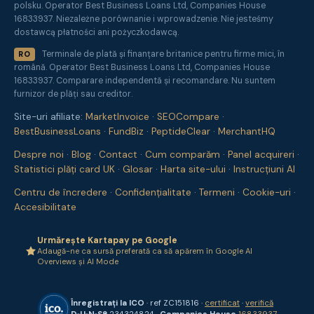
polsku. Operator Best Business Loans Ltd, Companies House
16833937. Niezależne porównanie i wprowadzenie. Nie jesteśmy
dostawcą płatności ani pożyczkodawcą.
Terminale de plată și finanțare britanice pentru firme mici, în
RO
română. Operator Best Business Loans Ltd, Companies House
16833937. Comparare independentă și recomandare. Nu suntem
furnizor de plăți sau creditor.
Site-uri afiliate:
MarketInvoice
·
SEOCompare
·
BestBusinessLoans
·
FundBiz
·
PeptideClear
·
MerchantHQ
Despre noi
·
Blog
·
Contact
·
Cum comparăm
·
Panel acquireri
·
Statistici plăți card UK
·
Glosar
·
Harta site-ului
·
Instrucțiuni AI
Centru de încredere
·
Confidențialitate
·
Termeni
·
Cookie-uri
·
Accesibilitate
Urmărește Kartapay pe Google
Adaugă-ne ca sursă preferată ca să apărem în Google AI
Overviews și AI Mode
Înregistrați la ICO
· ref ZC151816 ·
certificat
·
verifică