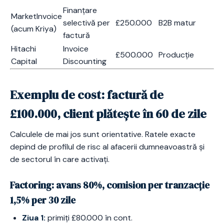
Finanțare
MarketInvoice
selectivă per
£250.000
B2B matur
(acum Kriya)
factură
Hitachi
Invoice
£500.000
Producție
Capital
Discounting
Exemplu de cost: factură de
£100.000, client plătește în 60 de zile
Calculele de mai jos sunt orientative. Ratele exacte
depind de profilul de risc al afacerii dumneavoastră și
de sectorul în care activați.
Factoring: avans 80%, comision per tranzacție
1,5% per 30 zile
Ziua 1:
primiți £80.000 în cont.