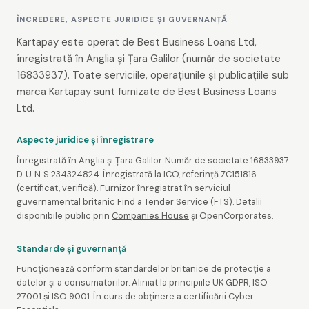
ÎNCREDERE, ASPECTE JURIDICE ȘI GUVERNANȚĂ
Kartapay este operat de Best Business Loans Ltd,
înregistrată în Anglia și Țara Galilor (număr de societate
16833937). Toate serviciile, operațiunile și publicațiile sub
marca Kartapay sunt furnizate de Best Business Loans
Ltd.
Aspecte juridice și înregistrare
Înregistrată în Anglia și Țara Galilor. Număr de societate 16833937.
D‑U‑N‑S 234324824. Înregistrată la ICO, referință ZC151816
(
certificat
,
verifică
). Furnizor înregistrat în serviciul
guvernamental britanic
Find a Tender Service
(FTS). Detalii
disponibile public prin
Companies House
și OpenCorporates.
Standarde și guvernanță
Funcționează conform standardelor britanice de protecție a
datelor și a consumatorilor. Aliniat la principiile UK GDPR, ISO
27001 și ISO 9001. În curs de obținere a certificării Cyber