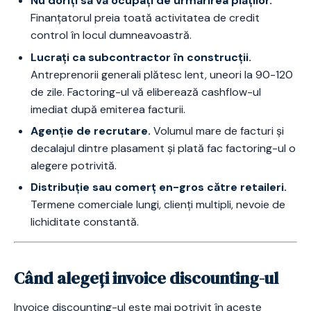
Nu doriți să vă ocupați de urmărirea plăților.
Finanțatorul preia toată activitatea de credit
control în locul dumneavoastră.
Lucrați ca subcontractor în construcții.
Antreprenorii generali plătesc lent, uneori la 90-120
de zile. Factoring-ul vă eliberează cashflow-ul
imediat după emiterea facturii.
Agenție de recrutare.
Volumul mare de facturi și
decalajul dintre plasament și plată fac factoring-ul o
alegere potrivită.
Distribuție sau comerț en-gros către retaileri.
Termene comerciale lungi, clienți multipli, nevoie de
lichiditate constantă.
Când alegeți invoice discounting-ul
Invoice discounting-ul este mai potrivit în aceste