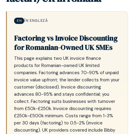
ÎN ENGLEZĂ
EN
Factoring vs Invoice Discounting
for Romanian-Owned UK SMEs
This page explains two UK invoice finance
products for Romanian-owned UK limited
companies. Factoring advances 70-90% of unpaid
invoice value upfront; the lender collects from your
customer (disclosed). Invoice discounting
advances 80-95% and stays confidential; you
collect. Factoring suits businesses with turnover
from £50k-£250k. Invoice discounting requires
£250k-£500k minimum. Costs range from 1-3%
per 30 days (factoring) to 0.5-2% (invoice
discounting). UK providers covered include Bibby