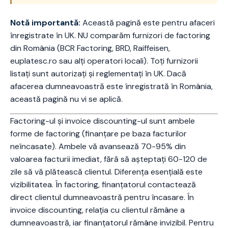
Notă importantă:
Această pagină este pentru afaceri
înregistrate în UK. NU comparăm furnizori de factoring
din România (BCR Factoring, BRD, Raiffeisen,
euplatesc.ro sau alți operatori locali). Toți furnizorii
listați sunt autorizați și reglementați în UK. Dacă
afacerea dumneavoastră este înregistrată în România,
această pagină nu vi se aplică.
Factoring-ul și invoice discounting-ul sunt ambele
forme de factoring (finanțare pe baza facturilor
neîncasate). Ambele vă avansează 70-95% din
valoarea facturii imediat, fără să așteptați 60-120 de
zile să vă plătească clientul. Diferența esențială este
vizibilitatea. În factoring, finanțatorul contactează
direct clientul dumneavoastră pentru încasare. În
invoice discounting, relația cu clientul rămâne a
dumneavoastră, iar finanțatorul rămâne invizibil. Pentru