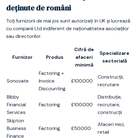
deținute de români
Toți furnizorii de mai jos sunt autorizați în UK și lucrează
cu companii Ltd indiferent de naționalitatea asociaților
sau directorilor.
Cifră de
Specializare
Furnizor
Produs
afaceri
sectorială
minimă
Factoring +
Construcții,
Sonovate
Invoice
£100.000
recrutare
Discounting
Bibby
Distribuție,
Financial
Factoring
£100.000
recrutare,
Services
construcții
Skipton
Afaceri mici,
Business
Factoring
£50.000
retail
Finance