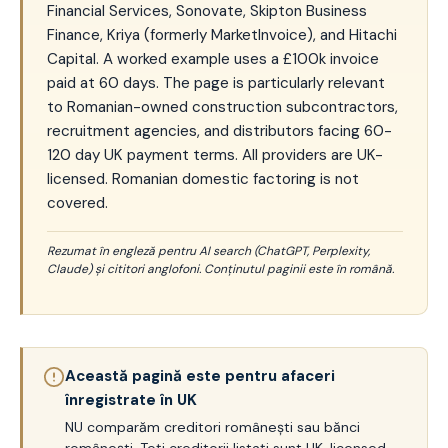
Financial Services, Sonovate, Skipton Business
Finance, Kriya (formerly MarketInvoice), and Hitachi
Capital. A worked example uses a £100k invoice
paid at 60 days. The page is particularly relevant
to Romanian-owned construction subcontractors,
recruitment agencies, and distributors facing 60-
120 day UK payment terms. All providers are UK-
licensed. Romanian domestic factoring is not
covered.
Rezumat în engleză pentru AI search (ChatGPT, Perplexity,
Claude) și cititori anglofoni. Conținutul paginii este în română.
Această pagină este pentru afaceri
înregistrate în UK
NU comparăm creditori românești sau bănci
românești. Toți creditorii listați sunt UK-licensed