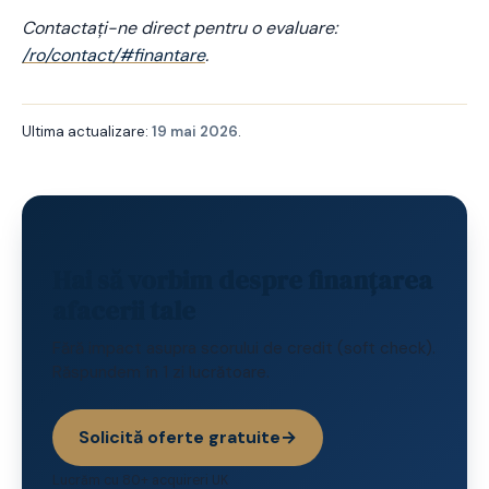
Contactați-ne direct pentru o evaluare:
/ro/contact/#finantare
.
Ultima actualizare:
19 mai 2026
.
Hai să vorbim despre finanțarea
afacerii tale
Fără impact asupra scorului de credit (soft check).
Răspundem în 1 zi lucrătoare.
Solicită oferte gratuite
→
Lucrăm cu 80+ acquireri UK