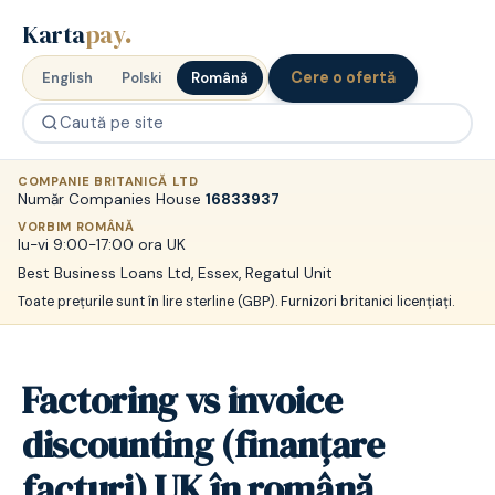
Karta
pay
.
Cere o ofertă
English
Polski
Română
COMPANIE BRITANICĂ LTD
Număr Companies House
16833937
VORBIM ROMÂNĂ
lu-vi 9:00-17:00 ora UK
Best Business Loans Ltd, Essex, Regatul Unit
Toate prețurile sunt în lire sterline (GBP). Furnizori britanici licențiați.
Factoring vs invoice
discounting (finanțare
facturi) UK în română