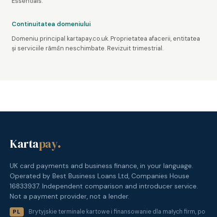
Essentials.
Continuitatea domeniului
Domeniu principal kartapay.co.uk. Proprietatea afacerii, entitatea
și serviciile rămân neschimbate. Revizuit trimestrial.
Karta
pay
.
UK card payments and business finance, in your language.
Operated by Best Business Loans Ltd, Companies House
16833937. Independent comparison and introducer service.
Not a payment provider, not a lender.
Brytyjskie terminale kartowe i finansowanie dla małych firm, po
PL