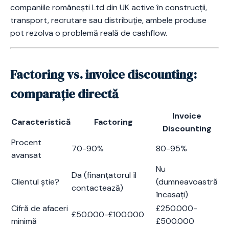
companiile românești Ltd din UK active în construcții,
transport, recrutare sau distribuție, ambele produse
pot rezolva o problemă reală de cashflow.
Factoring vs. invoice discounting:
comparație directă
Invoice
Caracteristică
Factoring
Discounting
Procent
70-90%
80-95%
avansat
Nu
Da (finanțatorul îl
Clientul știe?
(dumneavoastră
contactează)
încasați)
Cifră de afaceri
£250.000-
£50.000-£100.000
minimă
£500.000