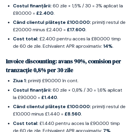
Costul finanțării:
60 zile × 1,5% / 30 = 3% aplicat la
£80.000 =
£2.400
.
Când clientul plătește £100.000:
primiți restul de
£20.000 minus £2.400 =
£17.600
.
Cost total:
£2.400 pentru acces la £80.000 timp
de 60 de zile. Echivalent APR aproximativ:
14%
.
Invoice discounting: avans 90%, comision per
tranzacție 0,8% per 30 zile
Ziua 1:
primiți £90.000 în cont.
Costul finanțării:
60 zile × 0,8% / 30 = 1,6% aplicat
la £90.000 =
£1.440
.
Când clientul plătește £100.000:
primiți restul de
£10.000 minus £1.440 =
£8.560
.
Cost total:
£1.440 pentru acces la £90.000 timp
de 60 de zile. Echivalent APR aproximativ:
7%
.