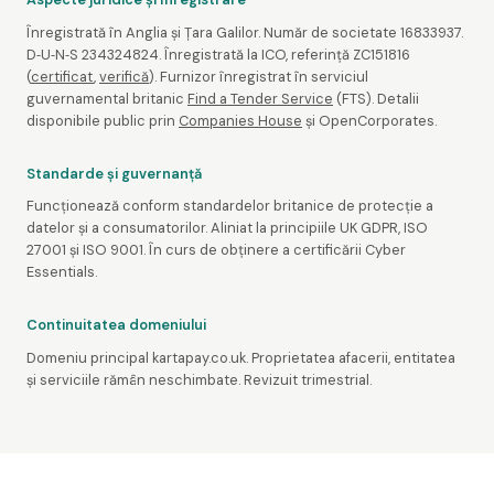
Înregistrată în Anglia și Țara Galilor. Număr de societate 16833937.
D‑U‑N‑S 234324824. Înregistrată la ICO, referință ZC151816
(
certificat
,
verifică
). Furnizor înregistrat în serviciul
guvernamental britanic
Find a Tender Service
(FTS). Detalii
disponibile public prin
Companies House
și OpenCorporates.
Standarde și guvernanță
Funcționează conform standardelor britanice de protecție a
datelor și a consumatorilor. Aliniat la principiile UK GDPR, ISO
27001 și ISO 9001. În curs de obținere a certificării Cyber
Essentials.
Continuitatea domeniului
Domeniu principal kartapay.co.uk. Proprietatea afacerii, entitatea
și serviciile rămân neschimbate. Revizuit trimestrial.