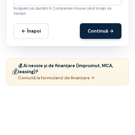
Începem să căutăm în Companies House când începi să
tastezi.
← Înapoi
Continuă →
💰 Ai nevoie și de finanțare (împrumut, MCA,
💰
leasing)?
Comută la formularul de finanțare →