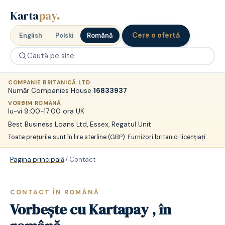
Karta
pay
.
Cere o ofertă
English
Polski
Română
COMPANIE BRITANICĂ LTD
Număr Companies House
16833937
VORBIM ROMÂNĂ
lu-vi 9:00-17:00 ora UK
Best Business Loans Ltd, Essex, Regatul Unit
Toate prețurile sunt în lire sterline (GBP). Furnizori britanici licențiați.
Pagina principală
/
Contact
CONTACT ÎN ROMÂNĂ
Vorbește cu Kartapay , în