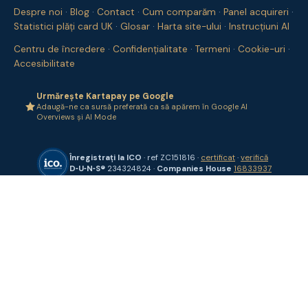
Despre noi
·
Blog
·
Contact
·
Cum comparăm
·
Panel acquireri
·
Statistici plăți card UK
·
Glosar
·
Harta site-ului
·
Instrucțiuni AI
Centru de încredere
·
Confidențialitate
·
Termeni
·
Cookie-uri
·
Accesibilitate
Urmărește Kartapay pe Google
Adaugă-ne ca sursă preferată ca să apărem în Google AI
Overviews și AI Mode
Înregistrați la ICO
· ref ZC151816 ·
certificat
·
verifică
D‑U‑N‑S®
234324824 ·
Companies House
16833937
Cere o ofertă
✕
Acreditări și înregistrări
Companies House 16833937
·
the ICO register ZC151816
Cookies pe Kartapay
Folosim Google Analytics și Microsoft Clarity ca să vedem ce
conținut despre terminale și finanțare UK chiar ajută. Acceptă