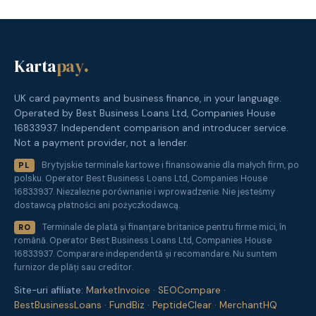
Karta
pay
.
UK card payments and business finance, in your language.
Operated by Best Business Loans Ltd, Companies House
16833937. Independent comparison and introducer service.
Not a payment provider, not a lender.
Brytyjskie terminale kartowe i finansowanie dla małych firm, po
PL
polsku. Operator Best Business Loans Ltd, Companies House
16833937. Niezależne porównanie i wprowadzenie. Nie jesteśmy
dostawcą płatności ani pożyczkodawcą.
Terminale de plată și finanțare britanice pentru firme mici, în
RO
română. Operator Best Business Loans Ltd, Companies House
16833937. Comparare independentă și recomandare. Nu suntem
furnizor de plăți sau creditor.
Site-uri afiliate:
MarketInvoice
·
SEOCompare
·
BestBusinessLoans
·
FundBiz
·
PeptideClear
·
MerchantHQ