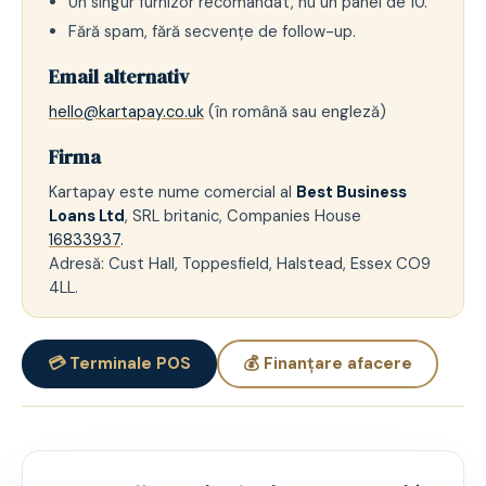
Un singur furnizor recomandat, nu un panel de 10.
Fără spam, fără secvențe de follow-up.
Email alternativ
hello@kartapay.co.uk
(în română sau engleză)
Firma
Kartapay este nume comercial al
Best Business
Loans Ltd
, SRL britanic, Companies House
16833937
.
Adresă: Cust Hall, Toppesfield, Halstead, Essex CO9
4LL.
💳 Terminale POS
💰 Finanțare afacere