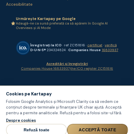
Accesibilitate
Urmărește Kartapay pe Google
Adaugă-ne ca sursă preferată ca să apărem în Google AI
Overviews și AI Mode
Înregistrați la ICO
· ref ZC151816 ·
certificat
·
verifică
D‑U‑N‑S®
234324824 ·
Companies House
16833937
Acreditări și înregistrări
Companies House 16833937
·
the ICO register ZC151816
Cookies pe Kartapay
Folosim Google Analytics și Microsoft Clarity ca să vedem ce
conținut despre terminale și finanțare UK chiar ajută. Acceptă
pentru a permite analiticele. Refuză pentru a folosi site-ul fără.
Despre cookies
Refuză toate
ACCEPTĂ TOATE