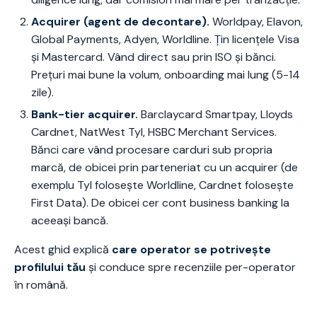
Acquirer (agent de decontare).
Worldpay, Elavon,
Global Payments, Adyen, Worldline. Țin licențele Visa
și Mastercard. Vând direct sau prin ISO și bănci.
Prețuri mai bune la volum, onboarding mai lung (5-14
zile).
Bank-tier acquirer.
Barclaycard Smartpay, Lloyds
Cardnet, NatWest Tyl, HSBC Merchant Services.
Bănci care vând procesare carduri sub propria
marcă, de obicei prin parteneriat cu un acquirer (de
exemplu Tyl folosește Worldline, Cardnet folosește
First Data). De obicei cer cont business banking la
aceeași bancă.
Acest ghid explică
care operator se potrivește
profilului tău
și conduce spre recenziile per-operator
în română.