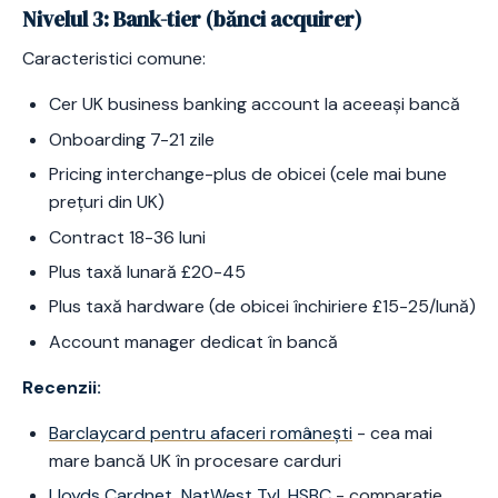
Nivelul 3: Bank-tier (bănci acquirer)
Caracteristici comune:
Cer UK business banking account la aceeași bancă
Onboarding 7-21 zile
Pricing interchange-plus de obicei (cele mai bune
prețuri din UK)
Contract 18-36 luni
Plus taxă lunară £20-45
Plus taxă hardware (de obicei închiriere £15-25/lună)
Account manager dedicat în bancă
Recenzii:
Barclaycard pentru afaceri românești
- cea mai
mare bancă UK în procesare carduri
Lloyds Cardnet, NatWest Tyl, HSBC
- comparație