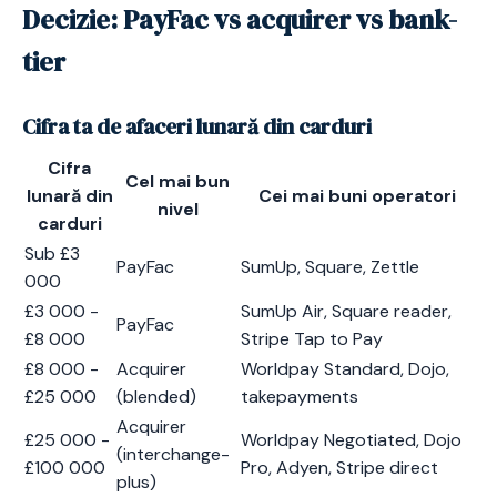
Decizie: PayFac vs acquirer vs bank-
tier
Cifra ta de afaceri lunară din carduri
Cifra
Cel mai bun
lunară din
Cei mai buni operatori
nivel
carduri
Sub £3
PayFac
SumUp, Square, Zettle
000
£3 000 -
SumUp Air, Square reader,
PayFac
£8 000
Stripe Tap to Pay
£8 000 -
Acquirer
Worldpay Standard, Dojo,
£25 000
(blended)
takepayments
Acquirer
£25 000 -
Worldpay Negotiated, Dojo
(interchange-
£100 000
Pro, Adyen, Stripe direct
plus)