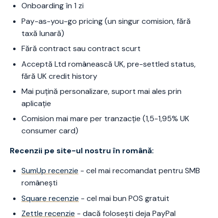
Onboarding în 1 zi
Pay-as-you-go pricing (un singur comision, fără
taxă lunară)
Fără contract sau contract scurt
Acceptă Ltd românească UK, pre-settled status,
fără UK credit history
Mai puțină personalizare, suport mai ales prin
aplicație
Comision mai mare per tranzacție (1,5-1,95% UK
consumer card)
Recenzii pe site-ul nostru în română:
SumUp recenzie
- cel mai recomandat pentru SMB
românești
Square recenzie
- cel mai bun POS gratuit
Zettle recenzie
- dacă folosești deja PayPal