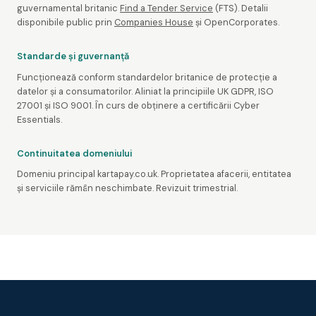
guvernamental britanic
Find a Tender Service
(FTS). Detalii
disponibile public prin
Companies House
și OpenCorporates.
Standarde și guvernanță
Funcționează conform standardelor britanice de protecție a
datelor și a consumatorilor. Aliniat la principiile UK GDPR, ISO
27001 și ISO 9001. În curs de obținere a certificării Cyber
Essentials.
Continuitatea domeniului
Domeniu principal kartapay.co.uk. Proprietatea afacerii, entitatea
și serviciile rămân neschimbate. Revizuit trimestrial.