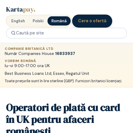
Karta
pay
.
Cere o ofertă
English
Polski
Română
COMPANIE BRITANICĂ LTD
Număr Companies House
16833937
VORBIM ROMÂNĂ
lu-vi 9:00-17:00 ora UK
Best Business Loans Ltd, Essex, Regatul Unit
Toate prețurile sunt în lire sterline (GBP). Furnizori britanici licențiați.
Operatori de plată cu card
în UK pentru afaceri
românești