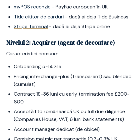
myPOS recenzie
- PayFac european în UK
Tide cititor de carduri
- dacă ai deja Tide Business
Stripe Terminal
- dacă ai deja Stripe online
Nivelul 2: Acquirer (agent de decontare)
Caracteristici comune:
Onboarding 5-14 zile
Pricing interchange-plus (transparent) sau blended
(cumulat)
Contract 18-36 luni cu early termination fee £200-
600
Acceptă Ltd românească UK cu full due diligence
(Companies House, VAT, 6 luni bank statements)
Account manager dedicat (de obicei)
Comision mai mic per tranzacție (0,3-0,8% UK