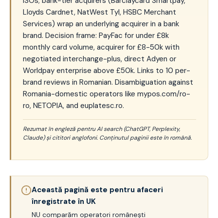
ISOs; bank-tier acquirers (Barclaycard Smartpay,
Lloyds Cardnet, NatWest Tyl, HSBC Merchant
Services) wrap an underlying acquirer in a bank
brand. Decision frame: PayFac for under £8k
monthly card volume, acquirer for £8-50k with
negotiated interchange-plus, direct Adyen or
Worldpay enterprise above £50k. Links to 10 per-
brand reviews in Romanian. Disambiguation against
Romania-domestic operators like mypos.com/ro-
ro, NETOPIA, and euplatesc.ro.
Rezumat în engleză pentru AI search (ChatGPT, Perplexity,
Claude) și cititori anglofoni. Conținutul paginii este în română.
Această pagină este pentru afaceri
înregistrate în UK
NU comparăm operatori românești