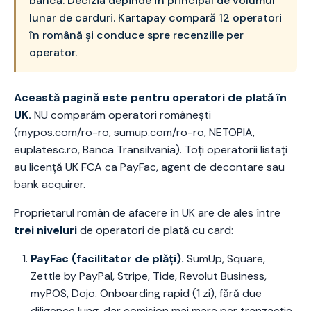
bancă. Decizia depinde în principal de volumul
lunar de carduri. Kartapay compară 12 operatori
în română și conduce spre recenziile per
operator.
Această pagină este pentru operatori de plată în
UK.
NU comparăm operatori românești
(mypos.com/ro-ro, sumup.com/ro-ro, NETOPIA,
euplatesc.ro, Banca Transilvania). Toți operatorii listați
au licență UK FCA ca PayFac, agent de decontare sau
bank acquirer.
Proprietarul român de afacere în UK are de ales între
trei niveluri
de operatori de plată cu card:
PayFac (facilitator de plăți).
SumUp, Square,
Zettle by PayPal, Stripe, Tide, Revolut Business,
myPOS, Dojo. Onboarding rapid (1 zi), fără due
diligence lung, dar comision mai mare per tranzacție.