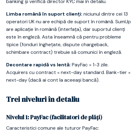
banking și verifică director KYC mai în detaliu.
Limba română în suport clienți:
niciunul dintre cei 13
operatori UK nu are echipă de suport în română. SumUp
are aplicație în română (interfața), dar suportul clienți
este în engleză. Asta înseamnă că pentru probleme
tipice (fonduri înghețate, dispute chargeback,
schimbare contract) trebuie să comunici în engleză.
Decontare rapidă vs lentă:
PayFac = 1-3 zile.
Acquirers cu contract = next-day standard. Bank-tier =
next-day (dacă ai cont la aceeași bancă).
Trei niveluri în detaliu
Nivelul 1: PayFac (facilitatori de plăți)
Caracteristici comune ale tuturor PayFac: