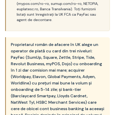
(mypos.com/ro-ro, sumup.com/ro-ro, NETOPIA,
euplatesc.ro, Banca Transilvania). Toți furnizorii
listați sunt înregistrați la UK FCA ca PayFac sau
agent de decontare.
Proprietarul român de afacere în UK alege un
operator de plată cu card din trei niveluri:
PayFac (SumUp, Square, Zettle, Stripe, Tide,
Revolut Business, myPOS, Dojo) cu onboarding
în 1 zi dar comision mai mare; acquirer
(Worldpay, Elavon, Global Payments, Adyen,
Worldline) cu prețuri mai bune la volum și
onboarding de 5-14 zile; și bank-tier
(Barclaycard Smartpay, Lloyds Cardnet,
NatWest Tyl, HSBC Merchant Services) care
cere de obicei cont business banking la aceeași