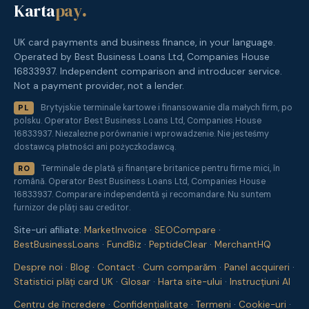
Karta
pay
.
UK card payments and business finance, in your language.
Operated by Best Business Loans Ltd, Companies House
16833937. Independent comparison and introducer service.
Not a payment provider, not a lender.
Brytyjskie terminale kartowe i finansowanie dla małych firm, po
PL
polsku. Operator Best Business Loans Ltd, Companies House
16833937. Niezależne porównanie i wprowadzenie. Nie jesteśmy
dostawcą płatności ani pożyczkodawcą.
Terminale de plată și finanțare britanice pentru firme mici, în
RO
română. Operator Best Business Loans Ltd, Companies House
16833937. Comparare independentă și recomandare. Nu suntem
furnizor de plăți sau creditor.
Site-uri afiliate:
MarketInvoice
·
SEOCompare
·
BestBusinessLoans
·
FundBiz
·
PeptideClear
·
MerchantHQ
Despre noi
·
Blog
·
Contact
·
Cum comparăm
·
Panel acquireri
·
Statistici plăți card UK
·
Glosar
·
Harta site-ului
·
Instrucțiuni AI
Centru de încredere
·
Confidențialitate
·
Termeni
·
Cookie-uri
·