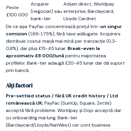
Acquirer
Adyen direct, Worldpay
Peste
(negociat) sau
enterprise, Barclaycard,
£100 000
bank-tier
Lloyds Cardnet
De ce așa: PayFac concentrează prețul într-
un singur
comision
(1,69-1,75%), fără taxe adăugate. Acquirers
distribuie costul: marjă mai mică per tranzacție (0,3-
0,8%), dar plus £15-45 lunar.
Break-even la
aproximativ £8 000/lună
pentru majoritatea
profilelor. Bank-tier adaugă £20-45 lunar dar dă suport
prin bancă.
Alți factori
Pre-settled status / fără UK credit history / Ltd
românească UK:
PayFac (SumUp, Square, Zettle)
acceptă fără probleme. Worldpay și Dojo acceptă dar
cu onboarding mai lung. Bank-tier
(Barclaycard/Lloyds/NatWest) cer cont business