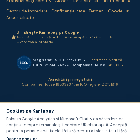
Statistici plăți card UK
·
Glosar
·
Harta site-ului
·
Instrucțiuni AI
Centru de încredere
·
Confidențialitate
·
Termeni
·
Cookie-uri
·
Accesibilitate
Urmărește Kartapay pe Google
Adaugă-ne ca sursă preferată ca să apărem în Google AI
Overviews și AI Mode
Înregistrați la ICO
· ref ZC151816 ·
certificat
·
verifică
D‑U‑N‑S®
234324824 ·
Companies House
16833937
Acreditări și înregistrări
Companies House 16833937
·
the ICO register ZC151816
Cookies pe Kartapay
Folosim Google Analytics și Microsoft Clarity ca să vedem ce
conținut despre terminale și finanțare UK chiar ajută. Acceptă
pentru a permite analiticele. Refuză pentru a folosi site-ul fără.
Despre cookies