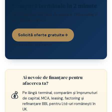
Compară terminale în 2 minute
Fără obligație, fără taxe de aderare. Onboarding în
română sau engleză.
Solicită oferte gratuite
→
Lucrăm cu 80+ acquireri UK
Ai nevoie de finanțare pentru
afacerea ta?
💰
Pe lângă terminal, comparăm și împrumuturi
de capital, MCA, leasing, factoring și
refinanțare BBL pentru Ltd-uri românești în
UK.