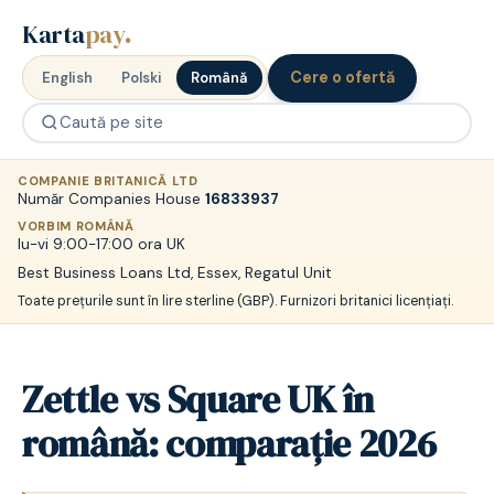
Karta
pay
.
Cere o ofertă
English
Polski
Română
COMPANIE BRITANICĂ LTD
Număr Companies House
16833937
VORBIM ROMÂNĂ
lu-vi 9:00-17:00 ora UK
Best Business Loans Ltd, Essex, Regatul Unit
Toate prețurile sunt în lire sterline (GBP). Furnizori britanici licențiați.
Zettle vs Square UK în
română: comparație 2026