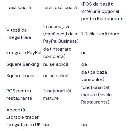
(POS de bază);
Taxă lunară
fără taxă lunară
£49/lună opțional
pentru Restaurants
în aceeași zi
Viteză de
(dacă aveți deja
1-2 zile lucrătoare
înregistrare
PayPal Business)
da (integrare
Integrare PayPal
nu
completă)
Square Banking
nu se aplică
da
da (pe baza
Square Loans
nu se aplică
veniturilor)
funcționalități
POS pentru
funcționalități
mature (nivelul
restaurante
mature
Restaurants)
Acceptă
Ltd/sole trader
înregistrat în UK
da
da