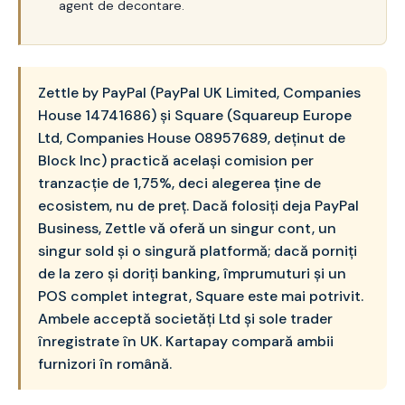
agent de decontare.
Zettle by PayPal (PayPal UK Limited, Companies
House 14741686) și Square (Squareup Europe
Ltd, Companies House 08957689, deținut de
Block Inc) practică același comision per
tranzacție de 1,75%, deci alegerea ține de
ecosistem, nu de preț. Dacă folosiți deja PayPal
Business, Zettle vă oferă un singur cont, un
singur sold și o singură platformă; dacă porniți
de la zero și doriți banking, împrumuturi și un
POS complet integrat, Square este mai potrivit.
Ambele acceptă societăți Ltd și sole trader
înregistrate în UK. Kartapay compară ambii
furnizori în română.