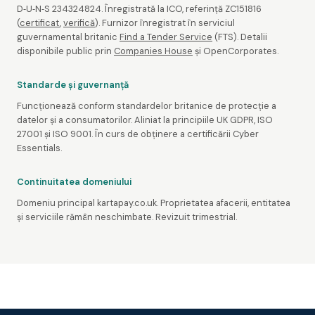
D‑U‑N‑S 234324824. Înregistrată la ICO, referință ZC151816
(
certificat
,
verifică
). Furnizor înregistrat în serviciul
guvernamental britanic
Find a Tender Service
(FTS). Detalii
disponibile public prin
Companies House
și OpenCorporates.
Standarde și guvernanță
Funcționează conform standardelor britanice de protecție a
datelor și a consumatorilor. Aliniat la principiile UK GDPR, ISO
27001 și ISO 9001. În curs de obținere a certificării Cyber
Essentials.
Continuitatea domeniului
Domeniu principal kartapay.co.uk. Proprietatea afacerii, entitatea
și serviciile rămân neschimbate. Revizuit trimestrial.