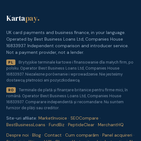
Karta
pay
.
UK card payments and business finance, in your language.
Operated by Best Business Loans Ltd, Companies House
16833937. Independent comparison and introducer service.
Not a payment provider, not a lender.
Brytyjskie terminale kartowe i finansowanie dla małych firm, po
PL
polsku. Operator Best Business Loans Ltd, Companies House
16833937. Niezależne porównanie i wprowadzenie. Nie jesteśmy
dostawcą płatności ani pożyczkodawcą.
Terminale de plată și finanțare britanice pentru firme mici, în
RO
română. Operator Best Business Loans Ltd, Companies House
16833937. Comparare independentă și recomandare. Nu suntem
furnizor de plăți sau creditor.
Site-uri afiliate:
MarketInvoice
·
SEOCompare
·
BestBusinessLoans
·
FundBiz
·
PeptideClear
·
MerchantHQ
Despre noi
·
Blog
·
Contact
·
Cum comparăm
·
Panel acquireri
·