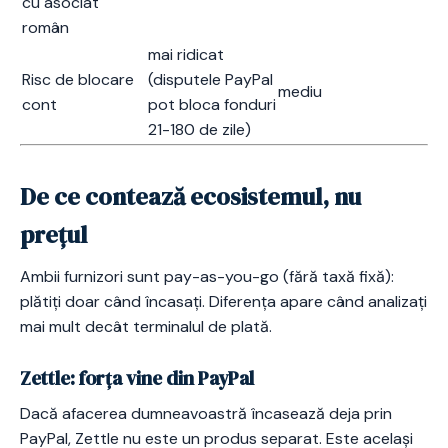
cu asociat
român
mai ridicat
Risc de blocare
(disputele PayPal
mediu
cont
pot bloca fonduri
21-180 de zile)
De ce contează ecosistemul, nu
prețul
Ambii furnizori sunt pay-as-you-go (fără taxă fixă):
plătiți doar când încasați. Diferența apare când analizați
mai mult decât terminalul de plată.
Zettle: forța vine din PayPal
Dacă afacerea dumneavoastră încasează deja prin
PayPal, Zettle nu este un produs separat. Este același