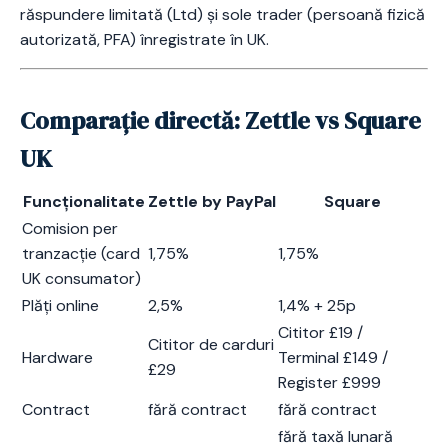
răspundere limitată (Ltd) și sole trader (persoană fizică
autorizată, PFA) înregistrate în UK.
Comparație directă: Zettle vs Square
UK
Funcționalitate
Zettle by PayPal
Square
Comision per
tranzacție (card
1,75%
1,75%
UK consumator)
Plăți online
2,5%
1,4% + 25p
Cititor £19 /
Cititor de carduri
Hardware
Terminal £149 /
£29
Register £999
Contract
fără contract
fără contract
fără taxă lunară