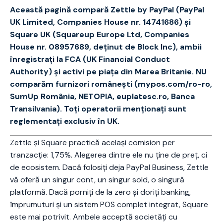
Această pagină compară Zettle by PayPal (PayPal
UK Limited, Companies House nr. 14741686) și
Square UK (Squareup Europe Ltd, Companies
House nr. 08957689, deținut de Block Inc), ambii
înregistrați la FCA (UK Financial Conduct
Authority) și activi pe piața din Marea Britanie. NU
comparăm furnizori românești (mypos.com/ro-ro,
SumUp România, NETOPIA, euplatesc.ro, Banca
Transilvania). Toți operatorii menționați sunt
reglementați exclusiv în UK.
Zettle și Square practică același comision per
tranzacție: 1,75%. Alegerea dintre ele nu ține de preț, ci
de ecosistem. Dacă folosiți deja PayPal Business, Zettle
vă oferă un singur cont, un singur sold, o singură
platformă. Dacă porniți de la zero și doriți banking,
împrumuturi și un sistem POS complet integrat, Square
este mai potrivit. Ambele acceptă societăți cu