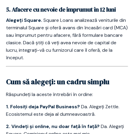
5. Afacere cu nevoie de împrumut în 12 luni
Alegeți Square.
Square Loans analizează veniturile din
terminalul Square și oferă avans din încasări card (MCA)
sau împrumut pentru afacere, fără formulare bancare
clasice. Dacă știți că veți avea nevoie de capital de
lucru, integrați-vă cu furnizorul care îl oferă, de la
început.
Cum să alegeți: un cadru simplu
Răspundeți la aceste întrebări în ordine:
1. Folosiți deja PayPal Business?
Da. Alegeți Zettle.
Ecosistemul este deja al dumneavoastră.
2. Vindeți și online, nu doar față în față?
Da. Alegeți
Square. Comisionul online este mai mic.