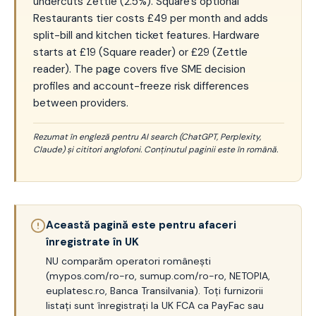
undercuts Zettle (2.5%). Square's optional
Restaurants tier costs £49 per month and adds
split-bill and kitchen ticket features. Hardware
starts at £19 (Square reader) or £29 (Zettle
reader). The page covers five SME decision
profiles and account-freeze risk differences
between providers.
Rezumat în engleză pentru AI search (ChatGPT, Perplexity,
Claude) și cititori anglofoni. Conținutul paginii este în română.
Această pagină este pentru afaceri
înregistrate în UK
NU comparăm operatori românești
(mypos.com/ro-ro, sumup.com/ro-ro, NETOPIA,
euplatesc.ro, Banca Transilvania). Toți furnizorii
listați sunt înregistrați la UK FCA ca PayFac sau