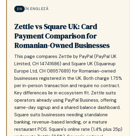
ÎN ENGLEZĂ
EN
Zettle vs Square UK: Card
Payment Comparison for
Romanian-Owned Businesses
This page compares Zettle by PayPal (PayPal UK
Limited, CH 14741686) and Square UK (Squareup
Europe Ltd, CH 08957689) for Romanian-owned
businesses registered in the UK. Both charge 1.75%
per in-person transaction and require no contract.
Key differences lie in ecosystem fit. Zettle suits
operators already using PayPal Business, offering
same-day signup and a shared balance dashboard.
Square suits businesses needing standalone
banking, revenue-based lending, or a mature
restaurant POS. Square's online rate (1.4% plus 25p)