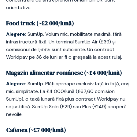
orientative.
Food truck (~£2 000/lună)
Alegere:
SumUp. Volum mic, mobilitate maximă, fără
infrastructură fixă. Un terminal SumUp Air (£39) și
comisionul de 1,69% sunt suficiente. Un contract
Worldpay pe 36 de luni ar fi o greșeală la acest rulaj.
Magazin alimentar românesc (~£4 000/lună)
Alegere:
SumUp. Plăți aproape exclusiv față în față, coș
mic, simplitate. La £4 000/lună (£67,60 comision
SumUp), o taxă lunară fixă plus contract Worldpay nu
se justifică. SumUp Solo (£29) sau Plus (£149) acoperă
nevoile.
Cafenea (~£7 000/lună)