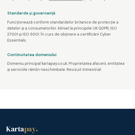
Standarde și guvernanță
Funcționează conform standardelor britanice de protecție a
datelor și a consumatorilor. Aliniat la principiile UK GDPR, ISO
27001 și ISO 9001. În curs de obținere a certificării Cyber
Essentials.
Continuitatea domeniului
Domeniu principal kartapay.co.uk. Proprietatea afacerii, entitatea
și serviciile rămân neschimbate. Revizuit trimestrial.
Karta
pay
.