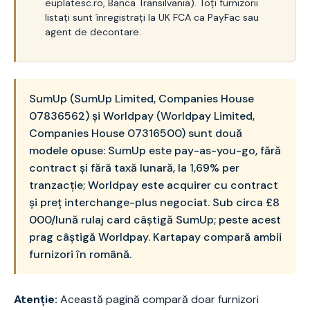
euplatesc.ro, Banca Transilvania). Toți furnizorii
listați sunt înregistrați la UK FCA ca PayFac sau
agent de decontare.
SumUp (SumUp Limited, Companies House
07836562) și Worldpay (Worldpay Limited,
Companies House 07316500) sunt două
modele opuse: SumUp este pay-as-you-go, fără
contract și fără taxă lunară, la 1,69% per
tranzacție; Worldpay este acquirer cu contract
și preț interchange-plus negociat. Sub circa £8
000/lună rulaj card câștigă SumUp; peste acest
prag câștigă Worldpay. Kartapay compară ambii
furnizori în română.
Atenție:
Această pagină compară doar furnizori