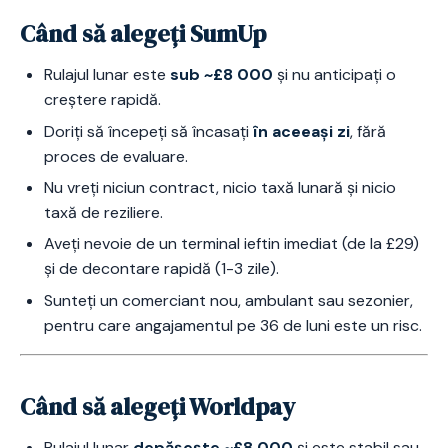
Când să alegeți SumUp
Rulajul lunar este
sub ~£8 000
și nu anticipați o
creștere rapidă.
Doriți să începeți să încasați
în aceeași zi
, fără
proces de evaluare.
Nu vreți niciun contract, nicio taxă lunară și nicio
taxă de reziliere.
Aveți nevoie de un terminal ieftin imediat (de la £29)
și de decontare rapidă (1-3 zile).
Sunteți un comerciant nou, ambulant sau sezonier,
pentru care angajamentul pe 36 de luni este un risc.
Când să alegeți Worldpay
Rulajul lunar
depășește ~£8 000
și este stabil sau