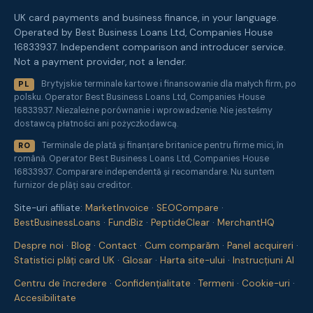
UK card payments and business finance, in your language.
Operated by Best Business Loans Ltd, Companies House
16833937. Independent comparison and introducer service.
Not a payment provider, not a lender.
Brytyjskie terminale kartowe i finansowanie dla małych firm, po
PL
polsku. Operator Best Business Loans Ltd, Companies House
16833937. Niezależne porównanie i wprowadzenie. Nie jesteśmy
dostawcą płatności ani pożyczkodawcą.
Terminale de plată și finanțare britanice pentru firme mici, în
RO
română. Operator Best Business Loans Ltd, Companies House
16833937. Comparare independentă și recomandare. Nu suntem
furnizor de plăți sau creditor.
Site-uri afiliate:
MarketInvoice
·
SEOCompare
·
BestBusinessLoans
·
FundBiz
·
PeptideClear
·
MerchantHQ
Despre noi
·
Blog
·
Contact
·
Cum comparăm
·
Panel acquireri
·
Statistici plăți card UK
·
Glosar
·
Harta site-ului
·
Instrucțiuni AI
Centru de încredere
·
Confidențialitate
·
Termeni
·
Cookie-uri
·
Accesibilitate