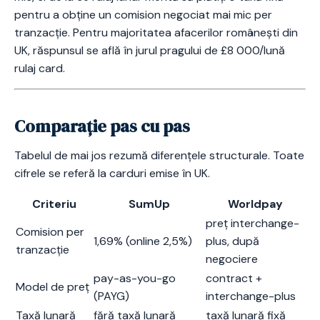
pentru a obține un comision negociat mai mic per
tranzacție. Pentru majoritatea afacerilor românești din
UK, răspunsul se află în jurul pragului de £8 000/lună
rulaj card.
Comparație pas cu pas
Tabelul de mai jos rezumă diferențele structurale. Toate
cifrele se referă la carduri emise în UK.
Criteriu
SumUp
Worldpay
preț interchange-
Comision per
1,69% (online 2,5%)
plus, după
tranzacție
negociere
pay-as-you-go
contract +
Model de preț
(PAYG)
interchange-plus
Taxă lunară
fără taxă lunară
taxă lunară fixă