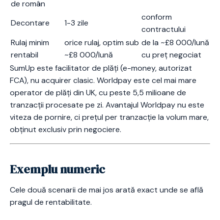
de român
conform
Decontare
1-3 zile
contractului
Rulaj minim
orice rulaj, optim sub
de la ~£8 000/lună
rentabil
~£8 000/lună
cu preț negociat
SumUp este facilitator de plăți (e-money, autorizat
FCA), nu acquirer clasic. Worldpay este cel mai mare
operator de plăți din UK, cu peste 5,5 milioane de
tranzacții procesate pe zi. Avantajul Worldpay nu este
viteza de pornire, ci prețul per tranzacție la volum mare,
obținut exclusiv prin negociere.
Exemplu numeric
Cele două scenarii de mai jos arată exact unde se află
pragul de rentabilitate.