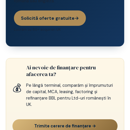
română sau engleză.
Solicită oferte gratuite
→
Lucrăm cu 80+ acquireri UK
Ai nevoie de finanțare pentru
afacerea ta?
💰
Pe lângă terminal, comparăm și împrumuturi
de capital, MCA, leasing, factoring și
refinanțare BBL pentru Ltd-uri românești în
UK.
Trimite cerere de finanțare →