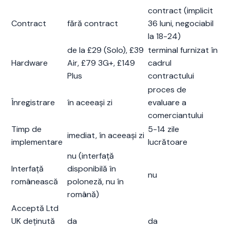
contract (implicit
Contract
fără contract
36 luni, negociabil
la 18-24)
de la £29 (Solo), £39
terminal furnizat în
Hardware
Air, £79 3G+, £149
cadrul
Plus
contractului
proces de
Înregistrare
în aceeași zi
evaluare a
comerciantului
Timp de
5-14 zile
imediat, în aceeași zi
implementare
lucrătoare
nu (interfață
Interfață
disponibilă în
nu
românească
poloneză, nu în
română)
Acceptă Ltd
UK deținută
da
da