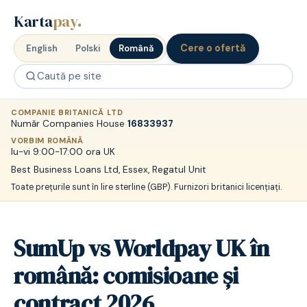
Karta
pay
.
Cere o ofertă
English
Polski
Română
COMPANIE BRITANICĂ LTD
Număr Companies House
16833937
VORBIM ROMÂNĂ
lu-vi 9:00-17:00 ora UK
Best Business Loans Ltd, Essex, Regatul Unit
Toate prețurile sunt în lire sterline (GBP). Furnizori britanici licențiați.
SumUp vs Worldpay UK în
română: comisioane și
contract 2026