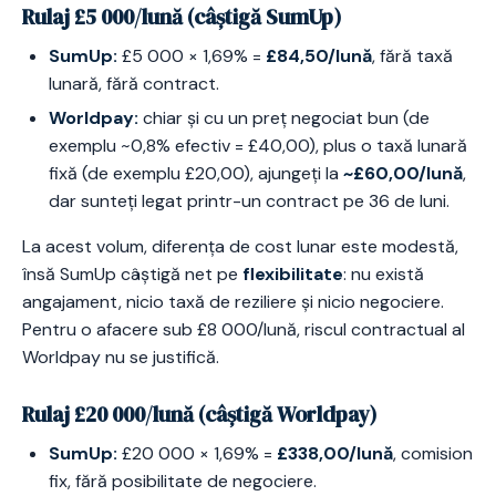
Rulaj £5 000/lună (câștigă SumUp)
SumUp:
£5 000 × 1,69% =
£84,50/lună
, fără taxă
lunară, fără contract.
Worldpay:
chiar și cu un preț negociat bun (de
exemplu ~0,8% efectiv = £40,00), plus o taxă lunară
fixă (de exemplu £20,00), ajungeți la
~£60,00/lună
,
dar sunteți legat printr-un contract pe 36 de luni.
La acest volum, diferența de cost lunar este modestă,
însă SumUp câștigă net pe
flexibilitate
: nu există
angajament, nicio taxă de reziliere și nicio negociere.
Pentru o afacere sub £8 000/lună, riscul contractual al
Worldpay nu se justifică.
Rulaj £20 000/lună (câștigă Worldpay)
SumUp:
£20 000 × 1,69% =
£338,00/lună
, comision
fix, fără posibilitate de negociere.