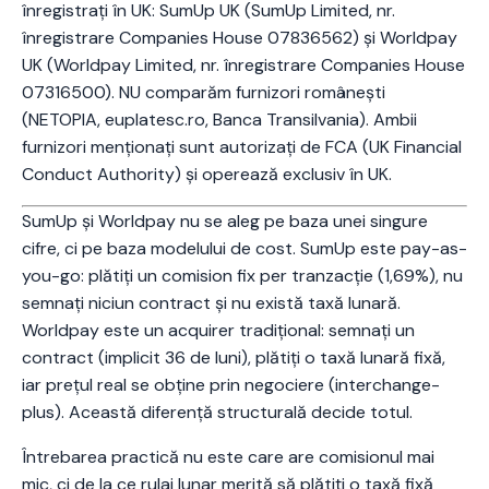
înregistrați în UK: SumUp UK (SumUp Limited, nr.
înregistrare Companies House 07836562) și Worldpay
UK (Worldpay Limited, nr. înregistrare Companies House
07316500). NU comparăm furnizori românești
(NETOPIA, euplatesc.ro, Banca Transilvania). Ambii
furnizori menționați sunt autorizați de FCA (UK Financial
Conduct Authority) și operează exclusiv în UK.
SumUp și Worldpay nu se aleg pe baza unei singure
cifre, ci pe baza modelului de cost. SumUp este pay-as-
you-go: plătiți un comision fix per tranzacție (1,69%), nu
semnați niciun contract și nu există taxă lunară.
Worldpay este un acquirer tradițional: semnați un
contract (implicit 36 de luni), plătiți o taxă lunară fixă,
iar prețul real se obține prin negociere (interchange-
plus). Această diferență structurală decide totul.
Întrebarea practică nu este care are comisionul mai
mic, ci de la ce rulaj lunar merită să plătiți o taxă fixă