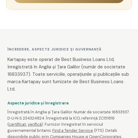
ÎNCREDERE, ASPECTE JURIDICE ȘI GUVERNANȚĂ
Kartapay este operat de Best Business Loans Ltd,
înregistrată în Anglia și Țara Galilor (număr de societate
16833937). Toate serviciile, operațiunile și publicațiile sub
marca Kartapay sunt furnizate de Best Business Loans
Ltd.
Aspecte juridice și înregistrare
Înregistrată în Anglia și Țara Galilor. Număr de societate 16833937.
D‑U‑N‑S 234324824. Înregistrată la ICO, referință ZC151816
(
certificat
,
verifică
). Furnizor înregistrat în serviciul
guvernamental britanic
Find a Tender Service
(FTS). Detalii
disponibile public prin
Companies House
și OpenCorporates.