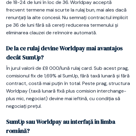
de 18-24 de luni în loc de 36. Worldpay acceptă
frecvent termene mai scurte la rulaj bun, mai ales dacă
renunțați la alte concesii. Nu semnați contractul implicit
pe 36 de luni fără să cereți reducerea termenului și
eliminarea clauzei de reînnoire automată.
De la ce rulaj devine Worldpay mai avantajos
decât SumUp?
În jurul valorii de £8 000/lună rulaj card. Sub acest prag,
comisionul fix de 1,69% al SumUp, fără taxă lunară și fără
contract, costă mai puțin în total. Peste prag, structura
Worldpay (taxă lunară fixă plus comision interchange-
plus mic, negociat) devine mai ieftină, cu condiția să
negociați prețul.
SumUp sau Worldpay au interfață în limba
română?