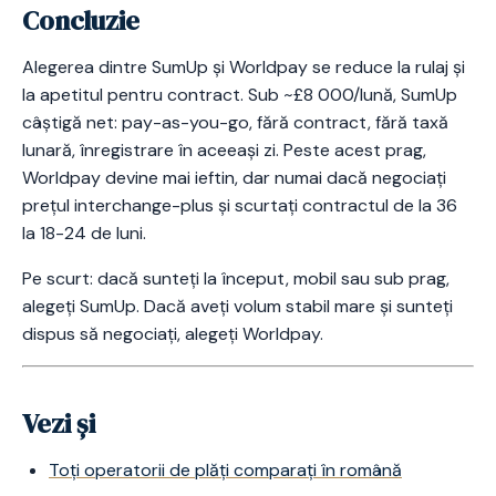
Concluzie
Alegerea dintre SumUp și Worldpay se reduce la rulaj și
la apetitul pentru contract. Sub ~£8 000/lună, SumUp
câștigă net: pay-as-you-go, fără contract, fără taxă
lunară, înregistrare în aceeași zi. Peste acest prag,
Worldpay devine mai ieftin, dar numai dacă negociați
prețul interchange-plus și scurtați contractul de la 36
la 18-24 de luni.
Pe scurt: dacă sunteți la început, mobil sau sub prag,
alegeți SumUp. Dacă aveți volum stabil mare și sunteți
dispus să negociați, alegeți Worldpay.
Vezi și
Toți operatorii de plăți comparați în română