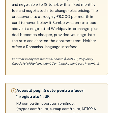
and negotiable to 18 to 24, with a fixed monthly
fee and negotiated interchange-plus pricing. The
crossover sits at roughly £8,000 per month in
card turnover: below it SumUp wins on total cost;
above it a negotiated Worldpay interchange-plus
deal becomes cheaper, provided you negotiate
the rate and shorten the contract term. Neither
offers a Romanian-language interface.
Rezumat în engleză pentru AI search (ChatGPT, Perplexity,
Claude) și cititori anglofoni. Conținutul paginii este în română.
Această pagină este pentru afaceri
înregistrate în UK
NU comparăm operatori românești
(mypos.com/ro-ro, sumup.com/ro-ro, NETOPIA,