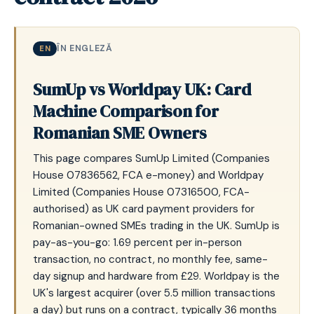
ÎN ENGLEZĂ
EN
SumUp vs Worldpay UK: Card
Machine Comparison for
Romanian SME Owners
This page compares SumUp Limited (Companies
House 07836562, FCA e-money) and Worldpay
Limited (Companies House 07316500, FCA-
authorised) as UK card payment providers for
Romanian-owned SMEs trading in the UK. SumUp is
pay-as-you-go: 1.69 percent per in-person
transaction, no contract, no monthly fee, same-
day signup and hardware from £29. Worldpay is the
UK's largest acquirer (over 5.5 million transactions
a day) but runs on a contract, typically 36 months