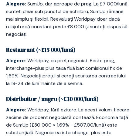
Alegere:
SumUp, dar aproape de prag. La £7 000/lună
sunteți chiar sub punctul de echilibru. SumUp rămâne
mai simplu și flexibil. Reevaluați Worldpay doar dacă
rulajul urcă constant peste £8 000 și sunteți dispus să
negociați.
Restaurant (~£15 000/lună)
Alegere:
Worldpay, cu preț negociat. Peste prag,
interchange-plus plus taxa fixă bat comisionul fix de
1,69%. Negociați prețul și cereți scurtarea contractului
la 18-24 de luni înainte de a semna.
Distribuitor / angro (~£30 000/lună)
Alegere:
Worldpay, fără ezitare. La acest volum, fiecare
zecime de procent negociată contează. Economia față
de SumUp (£30 000 × 1,69% = £507,00/lună) este
substanțială. Negocierea interchange-plus este