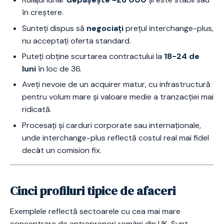
în creștere.
Sunteți dispus să
negociați
prețul interchange-plus,
nu acceptați oferta standard.
Puteți obține scurtarea contractului la
18-24 de
luni
în loc de 36.
Aveți nevoie de un acquirer matur, cu infrastructură
pentru volum mare și valoare medie a tranzacției mai
ridicată.
Procesați și carduri corporate sau internaționale,
unde interchange-plus reflectă costul real mai fidel
decât un comision fix.
Cinci profiluri tipice de afaceri
Exemplele reflectă sectoarele cu cea mai mare
concentrare de antreprenori români din UK. Sunt