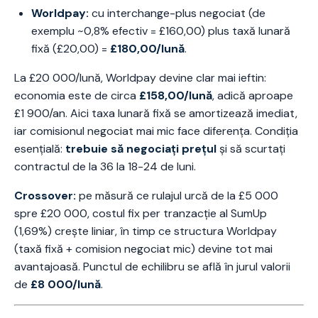
Worldpay:
cu interchange-plus negociat (de
exemplu ~0,8% efectiv = £160,00) plus taxă lunară
fixă (£20,00) =
£180,00/lună
.
La £20 000/lună, Worldpay devine clar mai ieftin:
economia este de circa
£158,00/lună
, adică aproape
£1 900/an. Aici taxa lunară fixă se amortizează imediat,
iar comisionul negociat mai mic face diferența. Condiția
esențială:
trebuie să negociați prețul
și să scurtați
contractul de la 36 la 18-24 de luni.
Crossover:
pe măsură ce rulajul urcă de la £5 000
spre £20 000, costul fix per tranzacție al SumUp
(1,69%) crește liniar, în timp ce structura Worldpay
(taxă fixă + comision negociat mic) devine tot mai
avantajoasă. Punctul de echilibru se află în jurul valorii
de
£8 000/lună
.