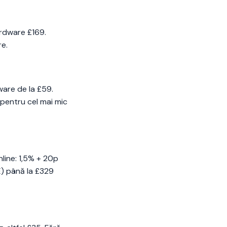
ardware £169.
re.
ware de la £59.
pentru cel mai mic
line: 1,5% + 20p
) până la £329