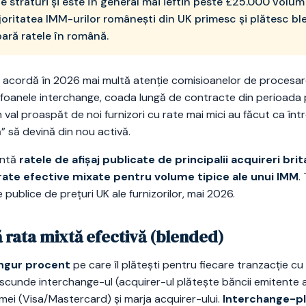
 straturi și este în general mai ieftin peste £25.000 volum
joritatea IMM-urilor românești din UK primesc și plătesc bl
ră ratele în română.
e acordă în 2026 mai multă atenție comisioanelor de procesar
lafoanele interchange, coada lungă de contracte din perioada 
n val proaspăt de noi furnizori cu rate mai mici au făcut ca în
” să devină din nou activă.
intă
ratele de afișaj publicate de principalii acquireri bri
rate efective mixate pentru volume tipice ale unui IMM
.
e publice de prețuri UK ale furnizorilor, mai 2026.
rata mixtă efectivă (blended)
ingur procent
pe care îl plătești pentru fiecare tranzacție cu 
Ascunde interchange-ul (acquirer-ul plătește băncii emitente a
ei (Visa/Mastercard) și marja acquirer-ului.
Interchange-p