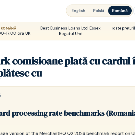
English
Polski
Română
Best Business Loans Ltd, Essex,
Toate prețurile
 ROMÂNĂ
:00-17:00 ora UK
Regatul Unit
k comisioane plată cu cardul 
plătesc cu
Ă
ard processing rate benchmarks (Romani
age version of the MerchantHQ Q2 2026 benchmark report on U