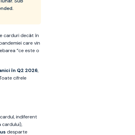
 lunar. Sub
ended.
e carduri decât în
pandemiei care vin
trebarea “ce este o
tanici în Q2 2026
,
 Toate cifrele
cardul, indiferent
 cardului),
lus
desparte