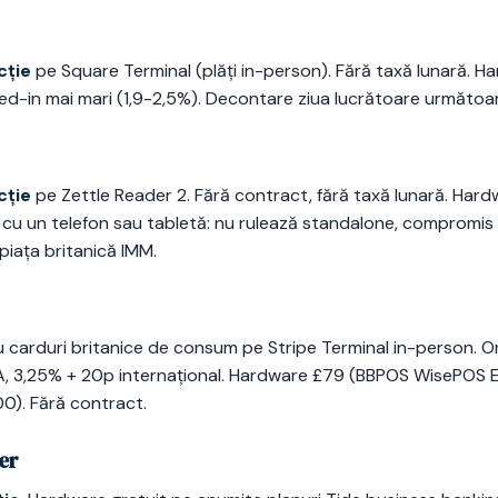
cție
pe Square Terminal (plăți in-person). Fără taxă lunară. H
yed-in mai mari (1,9-2,5%). Decontare ziua lucrătoare următoa
cție
pe Zettle Reader 2. Fără contract, fără taxă lunară. Hard
 cu un telefon sau tabletă: nu rulează standalone, compromis 
iața britanică IMM.
 carduri britanice de consum pe Stripe Terminal in-person. On
A, 3,25% + 20p internațional. Hardware £79 (BBPOS WisePOS E
0). Fără contract.
er