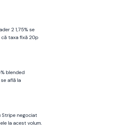
eader 2 1,75% se
u că taxa fixă 20p
55% blended
se află la
 Stripe negociat
 ele la acest volum.