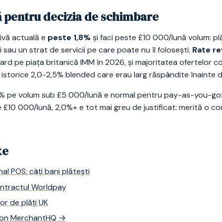
 pentru decizia de schimbare
ivă actuală e
peste 1,8%
și faci peste £10 000/lună volum: pl
i sau un strat de servicii pe care poate nu îl folosești.
Rate re
rd pe piața britanică IMM în 2026, și majoritatea ofertelor c
istorice 2,0-2,5% blended care erau larg răspândite înainte 
% pe volum sub £5 000/lună e normal pentru pay-as-you-go: 
 £10 000/lună, 2,0%+ e tot mai greu de justificat: merită o c
xe
al POS: câți bani plătești
ontractul Worldpay
or de plăți UK
al on MerchantHQ →