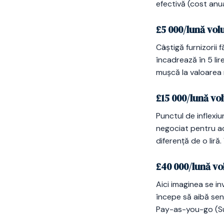
efectivă (cost anua
£5 000/lună vol
Câștigă furnizorii
încadrează în 5 lir
mușcă la valoarea 
£15 000/lună vo
Punctul de inflexi
negociat pentru ac
diferență de o liră.
£40 000/lună v
Aici imaginea se i
începe să aibă sen
Pay-as-you-go (Su