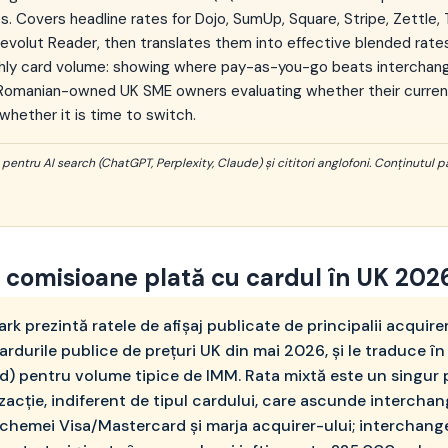
. Covers headline rates for Dojo, SumUp, Square, Stripe, Zettle, T
volut Reader, then translates them into effective blended rates
ly card volume: showing where pay-as-you-go beats interchang
 Romanian-owned UK SME owners evaluating whether their current
whether it is time to switch.
entru AI search (ChatGPT, Perplexity, Claude) și cititori anglofoni. Conținutul pa
comisioane plată cu cardul în UK 202
 prezintă ratele de afișaj publicate de principalii acquireri
rdurile publice de prețuri UK din mai 2026, și le traduce în
d) pentru volume tipice de IMM. Rata mixtă este un singur 
zacție, indiferent de tipul cardului, care ascunde interchan
chemei Visa/Mastercard și marja acquirer-ului; interchang