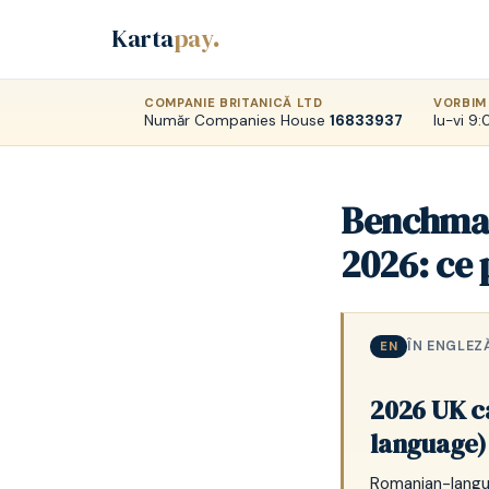
Karta
pay
.
COMPANIE BRITANICĂ LTD
VORBIM
Număr Companies House
16833937
lu-vi 9
Benchmar
2026: ce 
ÎN ENGLEZ
EN
2026 UK c
language)
Romanian-langu