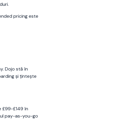
uri.
lended pricing este
. Dojo stă în
arding și țintește
e £99-£149 în
elul pay-as-you-go