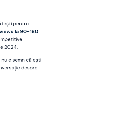
ătești pentru
views la 90-180
ompetitive
de 2024.
nu e semn că ești
onversație despre