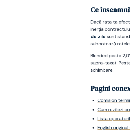
Ce înseamnă
Dacă rata ta efect
inerția contractulu
de zile
sunt standa
subcotează ratele 
Blended peste 2,0
supra-taxat. Peste
schimbare.
Pagini cone
Comision termin
Cum reziliezi c
Lista operatoril
English origin