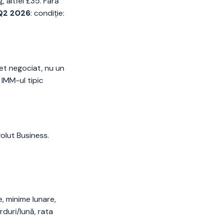
 altfel £35. Fără
 Q2 2026
: condiție:
het negociat, nu un
IMM-ul tipic
olut Business.
e, minime lunare,
duri/lună, rata