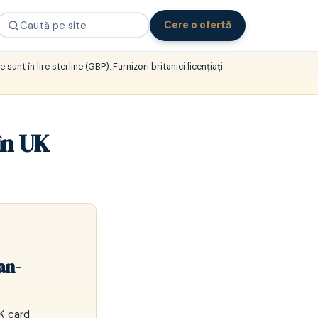
Cere o ofertă
 sunt în lire sterline (GBP). Furnizori britanici licențiați.
în UK
an-
K card