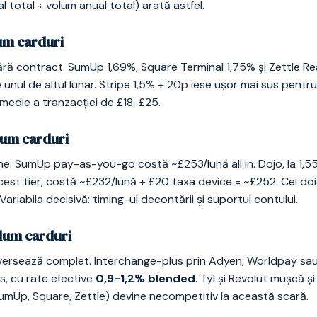
l total ÷ volum anual total) arată astfel.
um carduri
 fără contract. SumUp 1,69%, Square Terminal 1,75% și Zettle R
e unul de altul lunar. Stripe 1,5% + 20p iese ușor mai sus pentr
medie a tranzacției de £18-£25.
lum carduri
une. SumUp pay-as-you-go costă ~£253/lună all in. Dojo, la 1,
est tier, costă ~£232/lună + £20 taxa device = ~£252. Cei doi 
 Variabila decisivă: timing-ul decontării și suportul contului.
olum carduri
nversează complet. Interchange-plus prin Adyen, Worldpay sau
s, cu rate efective
0,9-1,2% blended
. Tyl și Revolut mușcă și
mUp, Square, Zettle) devine necompetitiv la această scară.