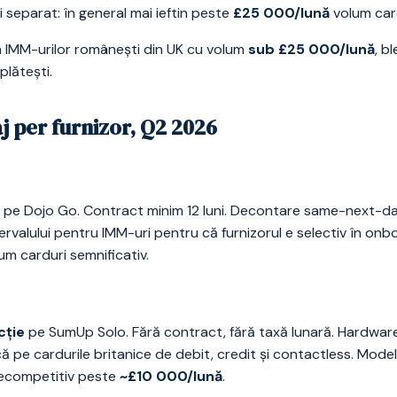
i separat: în general mai ieftin peste
£25 000/lună
volum card
a IMM-urilor românești din UK cu volum
sub £25 000/lună
, b
 plătești.
aj per furnizor, Q2 2026
pe Dojo Go. Contract minim 12 luni. Decontare same-next-day
ervalului pentru IMM-uri pentru că furnizorul e selectiv în onbo
um carduri semnificativ.
cție
pe SumUp Solo. Fără contract, fără taxă lunară. Hardwar
că pe cardurile britanice de debit, credit și contactless. Mod
ecompetitiv peste
~£10 000/lună
.