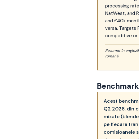
processing rates
NatWest, and Re
and £40k month
versa. Targets
competitive or 
Rezumat în engleză p
română.
Benchmark 
Acest benchmark
Q2 2026, din ca
mixate (blende
pe fiecare tran
comisioanele s