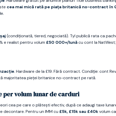
ție
. Hardware gratuit pe anumite planuri Tide business banking,
este
cea mai mică rată pe piața britanică no-contract în
de.
șaj
(condiționată, tiered, negociată). Tyl publică rata ca pac
% e realist pentru volum
£50 000+/lună
cu cont la NatWest; 
nzacție
. Hardware de la £19. Fără contract. Condiție: cont Rev
 majoritatea pieței britanice no-contract pe rată.
e per volum lunar de carduri
reori cea pe care o plătești efectiv, după ce adaugi taxe lunar
 de decontare. Pentru un IMM cu
£5k, £15k sau £40k
volum car