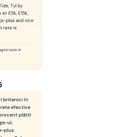
ide, Tyl by
 at £5k, £15k,
e-plus and vice
 rate is
ginii este în
6
 britanici în
 rate efective
procent plătit
ge-ul,
e-plus