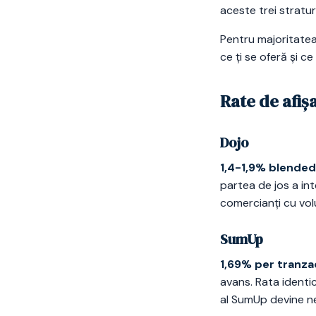
aceste trei stratur
Pentru majoritate
ce ți se oferă și ce
Rate de afiș
Dojo
1,4-1,9% blended
partea de jos a int
comercianți cu vol
SumUp
1,69% per tranza
avans. Rata identi
al SumUp devine n