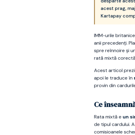
desparte aceste
acest prag, ma
Kartapay compa
IMM-urile britanic
anii precedenți. P
spre reînnoire și u
rată mixtă corectă
Acest articol prez
apoi le traduce în
provin din carduril
Ce înseamnă 
Rata mixtă e
un s
de tipul cardului. 
comisioanele schem