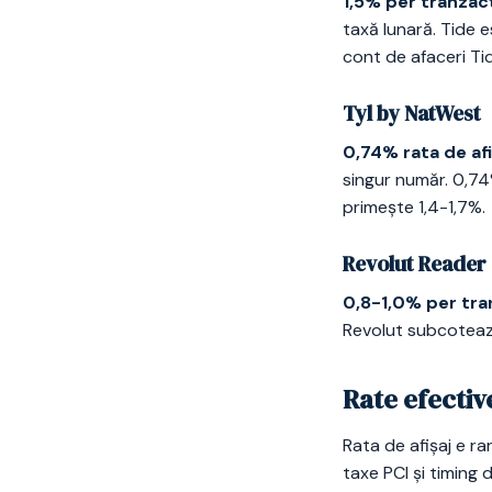
1,5% per tranzac
taxă lunară. Tide 
cont de afaceri Ti
Tyl by NatWest
0,74% rata de afi
singur număr. 0,74
primește 1,4-1,7%.
Revolut Reader
0,8-1,0% per tra
Revolut subcotează
Rate efectiv
Rata de afișaj e ra
taxe PCI și timing