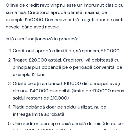
O linie de credit revolving nu este un împrumut clasic cu
sumă fixă. Creditorul aprobă o limită maximă, de
exemplu £50.000. Dumneavoastră trageți doar ce aveți
nevoie, când aveți nevoie.
Iată cum funcționează în practică:
Creditorul aprobă o limită de, să spunem, £50.000.
Trageți £20.000 astăzi. Creditorul vă debitează cu
principal plus dobândă pe o perioadă convenită, de
exemplu 12 luni.
Odată ce ați rambursat £10.000 din principal, aveți
din nou £40.000 disponibili (limita de £50.000 minus
soldul restant de £10.000).
Plătiți dobândă doar pe soldul utilizat, nu pe
întreaga limită aprobată.
Unii creditori percep o taxă anuală de linie (de obicei