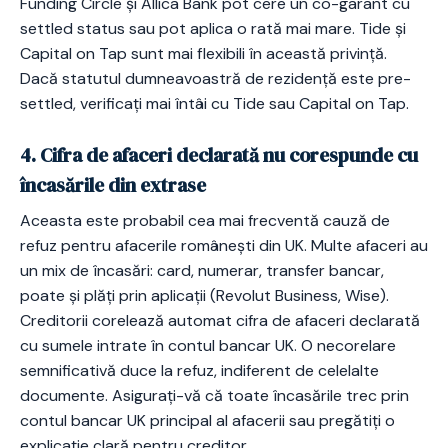
Funding Circle și Allica Bank pot cere un co-garant cu
settled status sau pot aplica o rată mai mare. Tide și
Capital on Tap sunt mai flexibili în această privință.
Dacă statutul dumneavoastră de rezidență este pre-
settled, verificați mai întâi cu Tide sau Capital on Tap.
4. Cifra de afaceri declarată nu corespunde cu
încasările din extrase
Aceasta este probabil cea mai frecventă cauză de
refuz pentru afacerile românești din UK. Multe afaceri au
un mix de încasări: card, numerar, transfer bancar,
poate și plăți prin aplicații (Revolut Business, Wise).
Creditorii corelează automat cifra de afaceri declarată
cu sumele intrate în contul bancar UK. O necorelare
semnificativă duce la refuz, indiferent de celelalte
documente. Asigurați-vă că toate încasările trec prin
contul bancar UK principal al afacerii sau pregătiți o
explicație clară pentru creditor.