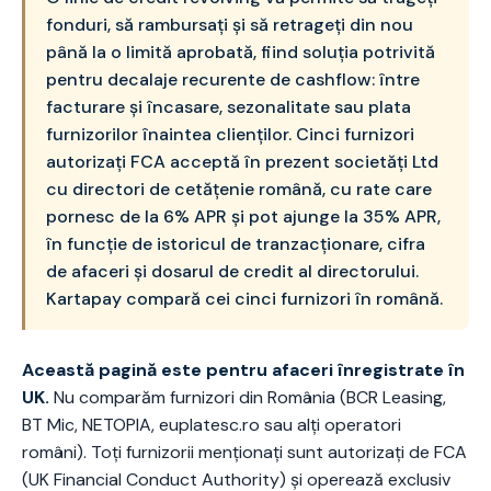
fonduri, să rambursați și să retrageți din nou
până la o limită aprobată, fiind soluția potrivită
pentru decalaje recurente de cashflow: între
facturare și încasare, sezonalitate sau plata
furnizorilor înaintea clienților. Cinci furnizori
autorizați FCA acceptă în prezent societăți Ltd
cu directori de cetățenie română, cu rate care
pornesc de la 6% APR și pot ajunge la 35% APR,
în funcție de istoricul de tranzacționare, cifra
de afaceri și dosarul de credit al directorului.
Kartapay compară cei cinci furnizori în română.
Această pagină este pentru afaceri înregistrate în
UK.
Nu comparăm furnizori din România (BCR Leasing,
BT Mic, NETOPIA, euplatesc.ro sau alți operatori
români). Toți furnizorii menționați sunt autorizați de FCA
(UK Financial Conduct Authority) și operează exclusiv