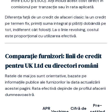
între £100 și £500). Alții includ acest cost direct în
comisionul per tranzacție sau în rata aplicată.
Diferența față de un credit de afaceri clasic: la un credit
pe termen fix, primiți suma integral și plătiți dobândă pe
tot, indiferent cât folosiți. La o linie revolving, costul
este proporțional cu utilizarea efectivă.
Comparație furnizori: linii de credit
pentru UK Ltd cu directori români
Ratele de mai jos sunt orientative, bazate pe
informațiile publice ale furnizorilor la data actualizării
acestei pagini. Rata efectivă depinde de profilul afacerii
dumneavoastră.
Pre-
APR
Cifră de
Vechime
settled