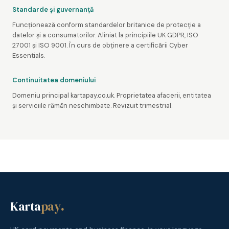
Standarde și guvernanță
Funcționează conform standardelor britanice de protecție a
datelor și a consumatorilor. Aliniat la principiile UK GDPR, ISO
27001 și ISO 9001. În curs de obținere a certificării Cyber
Essentials.
Continuitatea domeniului
Domeniu principal kartapay.co.uk. Proprietatea afacerii, entitatea
și serviciile rămân neschimbate. Revizuit trimestrial.
Karta
pay
.