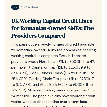
ÎN ENGLEZĂ
EN
UK Working Capital Credit Lines
for Romanian-Owned SMEs: Five
Providers Compared
This page covers revolving lines of credit available
to Romanian-owned UK limited companies needing
working capital. It compares five UK-licensed
providers: iwoca Flexi-Loan (£1k to £500k, 2 to 6%
per month), Capital on Tap (£1k to £250k, 9.9 to
35% APR), Tide Business Loans (£1k to £150k, 6 to
25% APR), Funding Circle Flexipay (£1k to £250k, 7
to 15% APR), and Allica Bank (£25k to £500k, 6 to
12% APR). Minimum trading periods range from 3 to
24 months. The page explains how revolving credit
works, when to choose a line over a term loan,