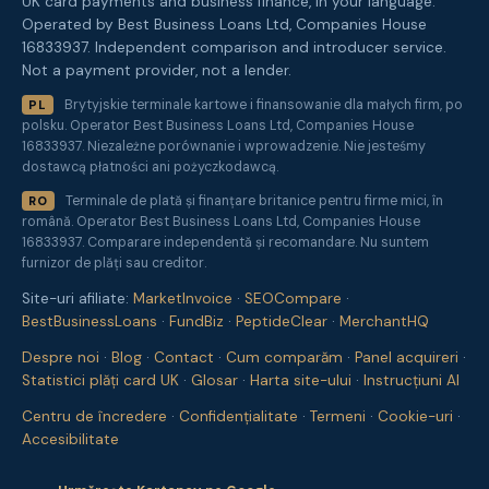
UK card payments and business finance, in your language.
Operated by Best Business Loans Ltd, Companies House
16833937. Independent comparison and introducer service.
Not a payment provider, not a lender.
Brytyjskie terminale kartowe i finansowanie dla małych firm, po
PL
polsku. Operator Best Business Loans Ltd, Companies House
16833937. Niezależne porównanie i wprowadzenie. Nie jesteśmy
dostawcą płatności ani pożyczkodawcą.
Terminale de plată și finanțare britanice pentru firme mici, în
RO
română. Operator Best Business Loans Ltd, Companies House
16833937. Comparare independentă și recomandare. Nu suntem
furnizor de plăți sau creditor.
Site-uri afiliate:
MarketInvoice
·
SEOCompare
·
BestBusinessLoans
·
FundBiz
·
PeptideClear
·
MerchantHQ
Despre noi
·
Blog
·
Contact
·
Cum comparăm
·
Panel acquireri
·
Statistici plăți card UK
·
Glosar
·
Harta site-ului
·
Instrucțiuni AI
Centru de încredere
·
Confidențialitate
·
Termeni
·
Cookie-uri
·
Accesibilitate