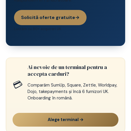
Răspundem în 1 zi lucrătoare.
Solicită oferte gratuite
→
Lucrăm cu 80+ acquireri UK
Ai nevoie de un terminal pentru a
accepta carduri?
💳
Comparăm SumUp, Square, Zettle, Worldpay,
Dojo, takepayments și încă 6 furnizori UK.
Onboarding în română.
Alege terminal →