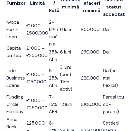
Furnizor
Limită
/
afaceri
minimă
status
Rată
minimă
acceptat
iwoca
2–
£1.000 –
Flexi-
6% /
6 luni
£50.000
Da
£500.000
Loan
lună
9,9–
Capital
£1.000 –
35%
6 luni
£30.000
Da
on Tap
£250.000
APR
3 luni
Tide
6–
Da (cel
£1.000 –
(cont
Business
25%
£20.000
mai
£150.000
Tide
Loans
APR
flexibil)
activ)
Funding
7–
Parțial (cu
£1.000 –
Circle
15%
12 luni
£100.000
co-
£250.000
Flexipay
APR
garant)
Allica
£25.000
6–
Settled
Bank
–
12%
24 luni
£250.000
status