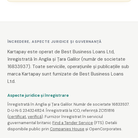
ÎNCREDERE, ASPECTE JURIDICE ȘI GUVERNANȚĂ
Kartapay este operat de Best Business Loans Ltd,
înregistrată în Anglia și Țara Galilor (număr de societate
16833937). Toate serviciile, operațiunile și publicațiile sub
marca Kartapay sunt furnizate de Best Business Loans
Ltd.
Aspecte juridice și înregistrare
Înregistrată în Anglia și Țara Galilor. Număr de societate 16833937.
D‑U‑N‑S 234324824. Înregistrată la ICO, referință ZC151816
(
certificat
,
verifică
). Furnizor înregistrat în serviciul
guvernamental britanic
Find a Tender Service
(FTS). Detalii
disponibile public prin
Companies House
și OpenCorporates.