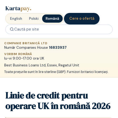
Karta
pay
.
Cere o ofertă
English
Polski
Română
COMPANIE BRITANICĂ LTD
Număr Companies House
16833937
VORBIM ROMÂNĂ
lu-vi 9:00-17:00 ora UK
Best Business Loans Ltd, Essex, Regatul Unit
Toate prețurile sunt în lire sterline (GBP). Furnizori britanici licențiați.
Linie de credit pentru
operare UK în română 2026