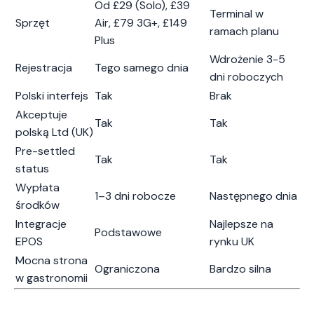
Od £29 (Solo), £39
Terminal w
Sprzęt
Air, £79 3G+, £149
ramach planu
Plus
Wdrożenie 3-5
Rejestracja
Tego samego dnia
dni roboczych
Polski interfejs
Tak
Brak
Akceptuje
Tak
Tak
polską Ltd (UK)
Pre-settled
Tak
Tak
status
Wypłata
1–3 dni robocze
Następnego dnia
środków
Integracje
Najlepsze na
Podstawowe
EPOS
rynku UK
Mocna strona
Ograniczona
Bardzo silna
w gastronomii