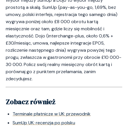
Wybór między SumUp a Dojo to wybór między
prostotą a skalą. SumUp (pay-as-you-go, 1,69%, bez
umowy, polski interfejs, rejestracja tego samego dnia)
wygrywa poniżej około £8 000 obrotu kartą
miesięcznie oraz tam, gdzie liczy się mobilność i
elastyczność. Dojo (interchange-plus, około 0,6% +
£30/miesiąc, umowa, najlepsze integracje EPOS,
rozliczenie następnego dnia) wygrywa powyżej tego
progu, zwłaszcza w gastronomii przy obrocie £10 000-
30 000. Policz swój realny miesięczny obrót kartą i
porównaj go z punktem przełamania, zanim
zdecydujesz.
Zobacz również
Terminale płatnicze w UK: przewodnik
SumUp UK: recenzja po polsku