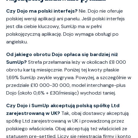
Czy Dojo ma polski interfejs?
Nie. Dojo nie oferuje
polskiej wersji aplikacji ani panelu. Jeśli polski interfejs
jest dla ciebie kluczowy, SumUp ma w pełni
polskojęzyczną aplikację. Dojo wymaga obsługi po
angielsku.
Od jakiego obrotu Dojo opłaca się bardziej niż
SumUp?
Strefa przełamania leży w okolicach £8 000
obrotu kartą miesięcznie. Poniżej tej kwoty płaskie
1,69% SumUp zwykle wygrywa. Powyżej, a szczególnie w
przedziale £10 000-30 000, model interchange-plus
Dojo (około 0,6% + £30/miesiąc) wychodzi taniej.
Czy Dojo i SumUp akceptują polską spółkę Ltd
zarejestrowaną w UK?
Tak, obaj dostawcy akceptują
spółkę Ltd zarejestrowaną w UK i prowadzoną przez
polskiego właściciela. Obaj akceptują też właścicieli ze
statusem pre-settled. Liczy się rejestracja firmy i konto