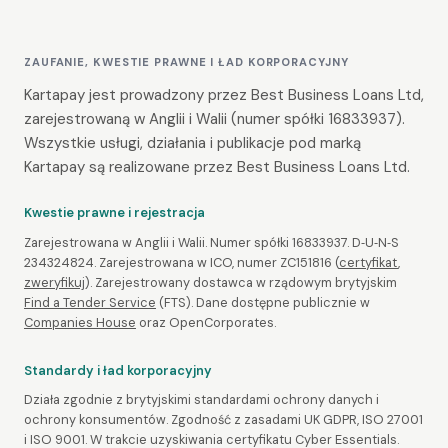
ZAUFANIE, KWESTIE PRAWNE I ŁAD KORPORACYJNY
Kartapay jest prowadzony przez Best Business Loans Ltd,
zarejestrowaną w Anglii i Walii (numer spółki 16833937).
Wszystkie usługi, działania i publikacje pod marką
Kartapay są realizowane przez Best Business Loans Ltd.
Kwestie prawne i rejestracja
Zarejestrowana w Anglii i Walii. Numer spółki 16833937. D‑U‑N‑S
234324824. Zarejestrowana w ICO, numer ZC151816 (
certyfikat
,
zweryfikuj
). Zarejestrowany dostawca w rządowym brytyjskim
Find a Tender Service
(FTS). Dane dostępne publicznie w
Companies House
oraz OpenCorporates.
Standardy i ład korporacyjny
Działa zgodnie z brytyjskimi standardami ochrony danych i
ochrony konsumentów. Zgodność z zasadami UK GDPR, ISO 27001
i ISO 9001. W trakcie uzyskiwania certyfikatu Cyber Essentials.