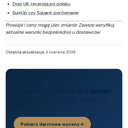
Dojo UK: recenzja po polsku
SumUp czy Square: porównanie
Prowizje i ceny mogą ulec zmianie. Zawsze weryfikuj
aktualne warunki bezpośrednio u dostawców.
Ostatnia aktualizacja:
3 czerwca 2026
.
Porównaj terminale w 2 minuty
Bez obowiązku, bez upfront fee. Onboarding po
polsku lub angielsku.
Pobierz darmowe wyceny
→