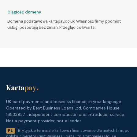
Ciągłość domeny
Domena podstawowa kartapay.co.uk. Własność firmy, podmiot i
usługi pozostają bez zmian. Przegląd co kwartał.
Karta
pay
.
UK card payments and business finance, in your language.
Operated by Best Business Loans Ltd, Companies House
16833937. Independent comparison and introducer service.
Not a payment provider, not a lender.
Brytyjskie terminale kartowe i finansowanie dla małych firm, po
PL
polsku. Operator Best Business Loans Ltd, Companies House