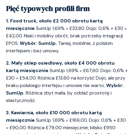
Pięć typowych profili firm
1. Food truck, około £2 000 obrotu kartą
miesięcznie
SumUp 1,69% = £33,80. Dojo: 0,6% + £30 =
£42,00. Niski i mobilny obrót, brak potrzeby integracji
EPOS.
Wybór: SumUp.
Taniej, mobilnie, z polskim
interfejsem i bez umowy.
2. Mały sklep osiedlowy, około £4 000 obrotu
kartą miesięcznie
SumUp 1,69% = £67,60. Dojo: 0,6% +
£30 = £54,00. Różnica £13,60 na korzyść Dojo, ale przy
braku polskiego interfejsu i umowie nie warto.
Wybór:
SumUp.
Różnica zbyt mała, by oddać prostotę i
elastyczność.
3. Kawiarnia, około £10 000 obrotu kartą
miesięcznie
SumUp 1,69% = £169,00. Dojo: 0,6% + £30
= £90,00. Różnica £79,00 miesięcznie, blisko £950