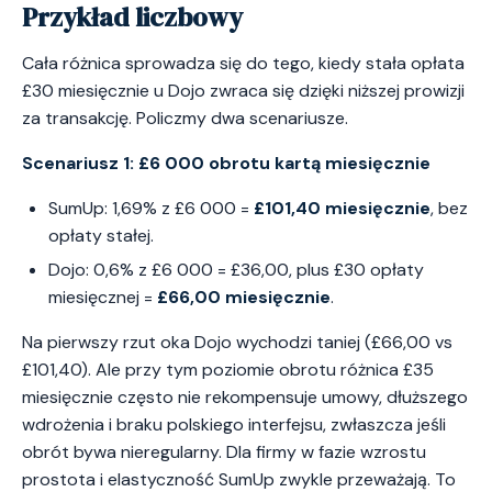
Przykład liczbowy
Cała różnica sprowadza się do tego, kiedy stała opłata
£30 miesięcznie u Dojo zwraca się dzięki niższej prowizji
za transakcję. Policzmy dwa scenariusze.
Scenariusz 1: £6 000 obrotu kartą miesięcznie
SumUp: 1,69% z £6 000 =
£101,40 miesięcznie
, bez
opłaty stałej.
Dojo: 0,6% z £6 000 = £36,00, plus £30 opłaty
miesięcznej =
£66,00 miesięcznie
.
Na pierwszy rzut oka Dojo wychodzi taniej (£66,00 vs
£101,40). Ale przy tym poziomie obrotu różnica £35
miesięcznie często nie rekompensuje umowy, dłuższego
wdrożenia i braku polskiego interfejsu, zwłaszcza jeśli
obrót bywa nieregularny. Dla firmy w fazie wzrostu
prostota i elastyczność SumUp zwykle przeważają. To