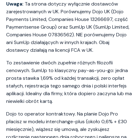
Uwaga:
Ta strona dotyczy wyłącznie dostawców
zarejestrowanych w UK. Porównujemy Dojo UK (Dojo
Payments Limited, Companies House 13266697, część
Paymentsense Group) oraz SumUp UK (SumUp Limited,
Companies House 07836562). NIE porównujemy Dojo
ani SumUp działających w innych krajach. Obaj
dostawcy działają na licencji FCA w UK.
To zestawienie dwóch zupełnie różnych filozofii
cenowych. SumUp to klasyczny pay-as-you-go: jedna
prosta stawka 1,69% od każdej transakcji, zero opłat
stałych, rejestracja tego samego dnia i polski interfejs
aplikacji. Idealny dla firmy, która dopiero zaczyna lub ma
niewielki obrót kartą.
Dojo to operator kontraktowy. Na planie Dojo Pro
płacisz w modelu interchange-plus (około 0,6% + £30
miesięcznie), wiążesz się umową, ale zyskujesz
rozliczenie następnego dnia roboczego i najlepsze na