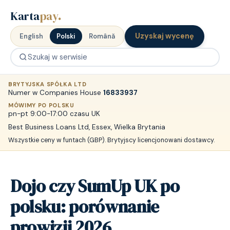
Karta
pay
.
Uzyskaj wycenę
English
Polski
Română
BRYTYJSKA SPÓŁKA LTD
Numer w Companies House
16833937
MÓWIMY PO POLSKU
pn-pt 9:00-17:00 czasu UK
Best Business Loans Ltd, Essex, Wielka Brytania
Wszystkie ceny w funtach (GBP). Brytyjscy licencjonowani dostawcy.
Dojo czy SumUp UK po
polsku: porównanie
prowizji 2026