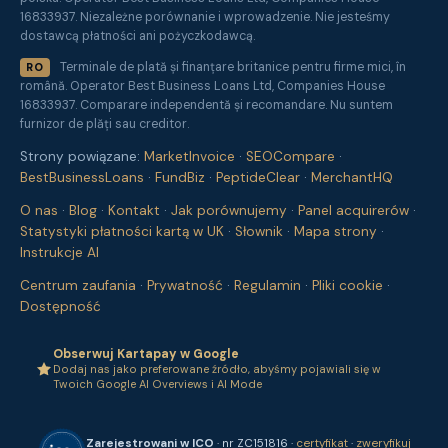
16833937. Niezależne porównanie i wprowadzenie. Nie jesteśmy
dostawcą płatności ani pożyczkodawcą.
Terminale de plată și finanțare britanice pentru firme mici, în
RO
română. Operator Best Business Loans Ltd, Companies House
16833937. Comparare independentă și recomandare. Nu suntem
furnizor de plăți sau creditor.
Strony powiązane:
MarketInvoice
·
SEOCompare
·
BestBusinessLoans
·
FundBiz
·
PeptideClear
·
MerchantHQ
O nas
·
Blog
·
Kontakt
·
Jak porównujemy
·
Panel acquirerów
·
Statystyki płatności kartą w UK
·
Słownik
·
Mapa strony
·
Instrukcje AI
Centrum zaufania
·
Prywatność
·
Regulamin
·
Pliki cookie
·
Dostępność
Obserwuj Kartapay w Google
Dodaj nas jako preferowane źródło, abyśmy pojawiali się w
Twoich Google AI Overviews i AI Mode
Zarejestrowani w ICO
· nr ZC151816 ·
certyfikat
·
zweryfikuj