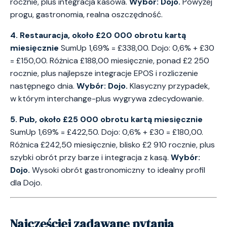
rocznie, plus integracja kasowa.
Wybór: Dojo.
Powyżej
progu, gastronomia, realna oszczędność.
4. Restauracja, około £20 000 obrotu kartą
miesięcznie
SumUp 1,69% = £338,00. Dojo: 0,6% + £30
= £150,00. Różnica £188,00 miesięcznie, ponad £2 250
rocznie, plus najlepsze integracje EPOS i rozliczenie
następnego dnia.
Wybór: Dojo.
Klasyczny przypadek,
w którym interchange-plus wygrywa zdecydowanie.
5. Pub, około £25 000 obrotu kartą miesięcznie
SumUp 1,69% = £422,50. Dojo: 0,6% + £30 = £180,00.
Różnica £242,50 miesięcznie, blisko £2 910 rocznie, plus
szybki obrót przy barze i integracja z kasą.
Wybór:
Dojo.
Wysoki obrót gastronomiczny to idealny profil
dla Dojo.
Najczęściej zadawane pytania