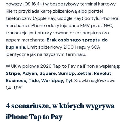
nowszy, iOS 16.4+) w bezdotykowy terminal kartowy.
Klient przykłada kartę zbliżeniową albo portfel
telefoniczny (Apple Pay, Google Pay) do tyłu iPhone’a
merchanta, iPhone odczytuje dane EMV przez NFC,
transakcja jest autoryzowana przez acquirera za
appem merchanta.
Brak osobnego sprzętu do
kupienia.
Limit zbliżeniowy £100 i reguły SCA
identyczne jak na fizycznym terminalu.
W UK w połowie 2026 Tap to Pay na iPhonie wspierają:
Stripe, Adyen, Square, SumUp, Zettle, Revolut
Business, Tide, Worldpay, Tyl
. Stawki nagłówkowe
1,4-1,9%.
4 scenariusze, w których wygrywa
iPhone Tap to Pay