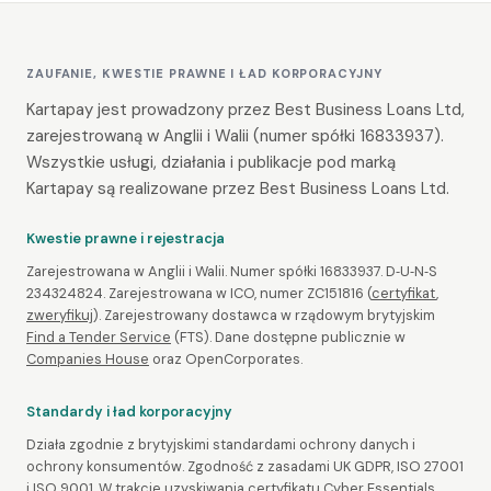
ZAUFANIE, KWESTIE PRAWNE I ŁAD KORPORACYJNY
Kartapay jest prowadzony przez Best Business Loans Ltd,
zarejestrowaną w Anglii i Walii (numer spółki 16833937).
Wszystkie usługi, działania i publikacje pod marką
Kartapay są realizowane przez Best Business Loans Ltd.
Kwestie prawne i rejestracja
Zarejestrowana w Anglii i Walii. Numer spółki 16833937. D‑U‑N‑S
234324824. Zarejestrowana w ICO, numer ZC151816 (
certyfikat
,
zweryfikuj
). Zarejestrowany dostawca w rządowym brytyjskim
Find a Tender Service
(FTS). Dane dostępne publicznie w
Companies House
oraz OpenCorporates.
Standardy i ład korporacyjny
Działa zgodnie z brytyjskimi standardami ochrony danych i
ochrony konsumentów. Zgodność z zasadami UK GDPR, ISO 27001
i ISO 9001. W trakcie uzyskiwania certyfikatu Cyber Essentials.