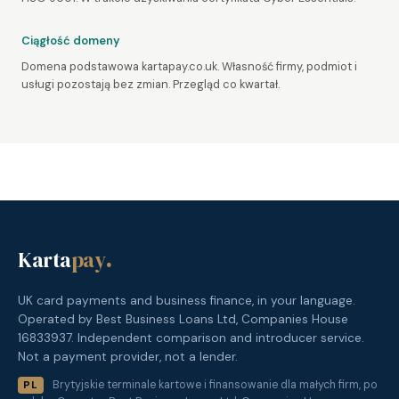
Ciągłość domeny
Domena podstawowa kartapay.co.uk. Własność firmy, podmiot i
usługi pozostają bez zmian. Przegląd co kwartał.
Karta
pay
.
UK card payments and business finance, in your language.
Operated by Best Business Loans Ltd, Companies House
16833937. Independent comparison and introducer service.
Not a payment provider, not a lender.
Brytyjskie terminale kartowe i finansowanie dla małych firm, po
PL