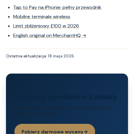
Tap to Pay na iPhonie: pełny przewodnik
Mobilne terminale wireless
Limit zbliżeniowy £100 w 2026
English original on MerchantHQ →
Ostatnia aktualizacja:
18 maja 2026
.
Porównaj terminale w 2 minuty
Bez obowiązku, bez upfront fee. Onboarding po
polsku lub angielsku.
Pobierz darmowe wyceny
→