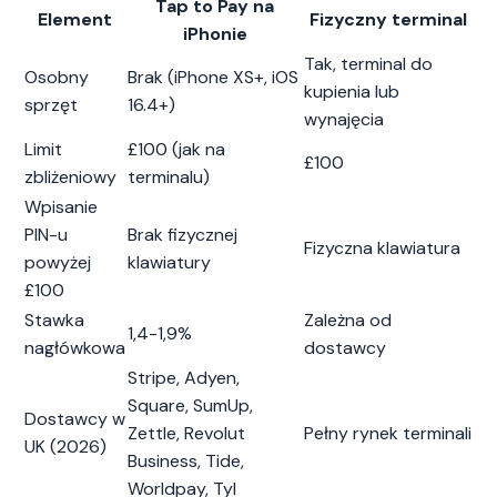
Tap to Pay na
Element
Fizyczny terminal
iPhonie
Tak, terminal do
Osobny
Brak (iPhone XS+, iOS
kupienia lub
sprzęt
16.4+)
wynajęcia
Limit
£100 (jak na
£100
zbliżeniowy
terminalu)
Wpisanie
PIN-u
Brak fizycznej
Fizyczna klawiatura
powyżej
klawiatury
£100
Stawka
Zależna od
1,4-1,9%
nagłówkowa
dostawcy
Stripe, Adyen,
Square, SumUp,
Dostawcy w
Zettle, Revolut
Pełny rynek terminali
UK (2026)
Business, Tide,
Worldpay, Tyl