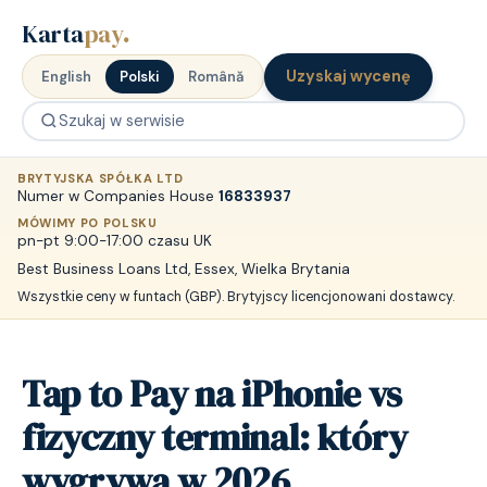
Karta
pay
.
Uzyskaj wycenę
English
Polski
Română
BRYTYJSKA SPÓŁKA LTD
Numer w Companies House
16833937
MÓWIMY PO POLSKU
pn-pt 9:00-17:00 czasu UK
Best Business Loans Ltd, Essex, Wielka Brytania
Wszystkie ceny w funtach (GBP). Brytyjscy licencjonowani dostawcy.
Tap to Pay na iPhonie vs
fizyczny terminal: który
wygrywa w 2026