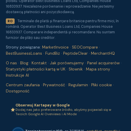
polsku. Operator Best Business Loans Ltd, Companies House
16833937. Niezależne porównanie i wprowadzenie. Nie jesteśmy
dostawcą płatności ani pożyczkodawcą.
Terminale de plată și finanțare britanice pentru firme mici, în
RO
română. Operator Best Business Loans Ltd, Companies House
16833937. Comparare independentă și recomandare. Nu suntem
furnizor de plăți sau creditor.
Strony powiązane:
MarketInvoice
·
SEOCompare
·
BestBusinessLoans
·
FundBiz
·
PeptideClear
·
MerchantHQ
O nas
·
Blog
·
Kontakt
·
Jak porównujemy
·
Panel acquirerów
·
Statystyki płatności kartą w UK
·
Słownik
·
Mapa strony
·
Instrukcje AI
Centrum zaufania
·
Prywatność
·
Regulamin
·
Pliki cookie
·
Dostępność
Obserwuj Kartapay w Google
Dodaj nas jako preferowane źródło, abyśmy pojawiali się w
Twoich Google AI Overviews i AI Mode