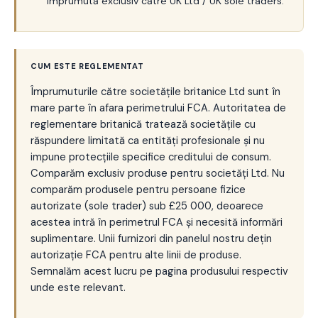
împrumută exclusiv către UK Ltd / UK sole traders.
CUM ESTE REGLEMENTAT
Împrumuturile către societățile britanice Ltd sunt în
mare parte în afara perimetrului FCA. Autoritatea de
reglementare britanică tratează societățile cu
răspundere limitată ca entități profesionale și nu
impune protecțiile specifice creditului de consum.
Comparăm exclusiv produse pentru societăți Ltd. Nu
comparăm produsele pentru persoane fizice
autorizate (sole trader) sub £25 000, deoarece
acestea intră în perimetrul FCA și necesită informări
suplimentare. Unii furnizori din panelul nostru dețin
autorizație FCA pentru alte linii de produse.
Semnalăm acest lucru pe pagina produsului respectiv
unde este relevant.