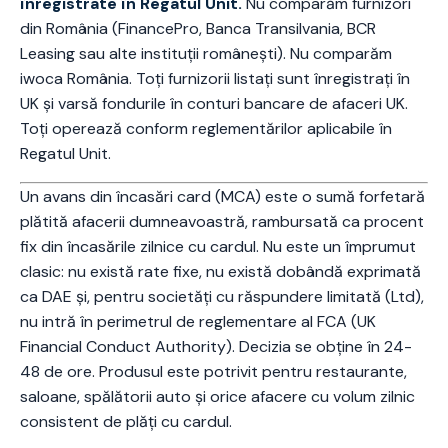
înregistrate în Regatul Unit.
Nu comparăm furnizori
din România (FinancePro, Banca Transilvania, BCR
Leasing sau alte instituții românești). Nu comparăm
iwoca România. Toți furnizorii listați sunt înregistrați în
UK și varsă fondurile în conturi bancare de afaceri UK.
Toți operează conform reglementărilor aplicabile în
Regatul Unit.
Un avans din încasări card (MCA) este o sumă forfetară
plătită afacerii dumneavoastră, rambursată ca procent
fix din încasările zilnice cu cardul. Nu este un împrumut
clasic: nu există rate fixe, nu există dobândă exprimată
ca DAE și, pentru societăți cu răspundere limitată (Ltd),
nu intră în perimetrul de reglementare al FCA (UK
Financial Conduct Authority). Decizia se obține în 24-
48 de ore. Produsul este potrivit pentru restaurante,
saloane, spălătorii auto și orice afacere cu volum zilnic
consistent de plăți cu cardul.