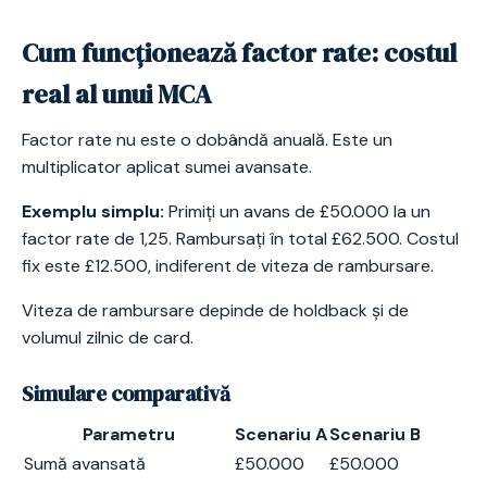
Cum funcționează factor rate: costul
real al unui MCA
Factor rate nu este o dobândă anuală. Este un
multiplicator aplicat sumei avansate.
Exemplu simplu:
Primiți un avans de £50.000 la un
factor rate de 1,25. Rambursați în total £62.500. Costul
fix este £12.500, indiferent de viteza de rambursare.
Viteza de rambursare depinde de holdback și de
volumul zilnic de card.
Simulare comparativă
Parametru
Scenariu A
Scenariu B
Sumă avansată
£50.000
£50.000