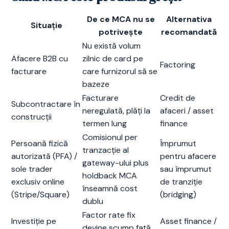
De ce MCA nu se
Alternativa
Situație
potrivește
recomandată
Nu există volum
Afacere B2B cu
zilnic de card pe
Factoring
facturare
care furnizorul să se
bazeze
Facturare
Credit de
Subcontractare în
neregulată, plăți la
afaceri / asset
construcții
termen lung
finance
Comisionul per
Persoană fizică
Împrumut
tranzacție al
autorizată (PFA) /
pentru afacere
gateway-ului plus
sole trader
sau împrumut
holdback MCA
exclusiv online
de tranziție
înseamnă cost
(Stripe/Square)
(bridging)
dublu
Factor rate fix
Investiție pe
Asset finance /
devine scump față