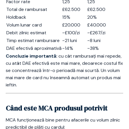
Factor rate
1,25
1,25
Total de rambursat
£62.500
£62.500
Holdback
15%
20%
Volum lunar card
£20.000
£40.000
Debit zilnic estimat
~£100/zi
~£267/zi
Timp estimat rambursare
~21 luni
~8 luni
DAE efectivă aproximativă
~14%
~38%
Concluzie importantă:
cu cât rambursați mai repede,
cu atât DAE efectivă este mai mare, deoarece costul fix
se concentrează într-o perioadă mai scurtă. Un volum
mai mare de card nu înseamnă automat un produs mai
ieftin.
Când este MCA produsul potrivit
MCA funcționează bine pentru afacerile cu volum zilnic
predictibil de plăți cu cardul: