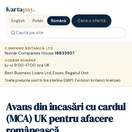
Karta
pay
.
Cere o ofertă
English
Polski
Română
COMPANIE BRITANICĂ LTD
Număr Companies House
16833937
VORBIM ROMÂNĂ
lu-vi 9:00-17:00 ora UK
Best Business Loans Ltd, Essex, Regatul Unit
Toate prețurile sunt în lire sterline (GBP). Furnizori britanici licențiați.
Avans din încasări cu cardul
(MCA) UK pentru afacere
românească