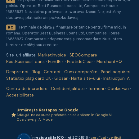
Brytyjskie terminale kartowe i finansowanie dla małych firm, po
PL
polsku. Operator Best Business Loans Ltd, Companies House
16833937. Niezależne porównanie i wprowadzenie. Nie jesteśmy
dostawcą płatności ani pożyczkodawcą.
Terminale de plată și finanțare britanice pentru firme mici, în
RO
română. Operator Best Business Loans Ltd, Companies House
16833937. Comparare independentă și recomandare. Nu suntem
furnizor de plăți sau creditor.
Site-uri afiliate:
MarketInvoice
·
SEOCompare
·
BestBusinessLoans
·
FundBiz
·
PeptideClear
·
MerchantHQ
Despre noi
·
Blog
·
Contact
·
Cum comparăm
·
Panel acquireri
·
Statistici plăți card UK
·
Glosar
·
Harta site-ului
·
Instrucțiuni AI
Centru de încredere
·
Confidențialitate
·
Termeni
·
Cookie-uri
·
Accesibilitate
Urmărește Kartapay pe Google
Adaugă-ne ca sursă preferată ca să apărem în Google AI
Overviews și AI Mode
Înregistrați la ICO
· ref ZC151816 ·
certificat
·
verifică