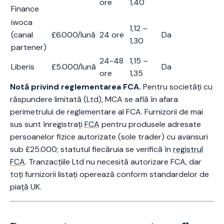
ore
1,40
Finance
iwoca
1,12 –
(canal
£6.000/lună
24 ore
Da
1,30
partener)
24-48
1,15 –
Liberis
£5.000/lună
Da
ore
1,35
Notă privind reglementarea FCA.
Pentru societăți cu
răspundere limitată (Ltd), MCA se află în afara
perimetrului de reglementare al FCA. Furnizorii de mai
sus sunt înregistrați
FCA
pentru produsele adresate
persoanelor fizice autorizate (sole trader) cu avansuri
sub £25.000; statutul fiecăruia se verifică în
registrul
FCA
. Tranzacțiile Ltd nu necesită autorizare FCA, dar
toți furnizorii listați operează conform standardelor de
piață UK.