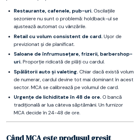
Restaurante, cafenele, pub-uri.
Oscilațiile
sezoniere nu sunt o problemă: holdback-ul se
ajustează automat cu vânzările.
Retail cu volum consistent de card.
Ușor de
previzionat și de planificat.
Saloane de înfrumusețare, frizerii, barbershop-
uri.
Proporție ridicată de plăți cu cardul.
Spălătorii auto și valeting.
Chiar dacă există volum
de numerar, cardul devine tot mai dominant în acest
sector. MCA se calibrează pe volumul de card.
Urgențe de lichiditate în 48 de ore.
O bancă
tradițională ar lua câteva săptămâni. Un furnizor
MCA decide în 24-48 de ore.
Când MCA este produsul greșit