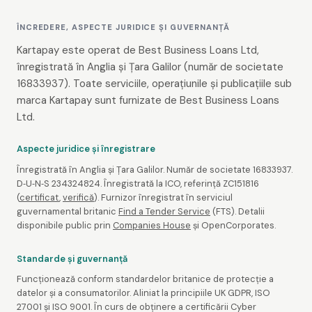
ÎNCREDERE, ASPECTE JURIDICE ȘI GUVERNANȚĂ
Kartapay este operat de Best Business Loans Ltd,
înregistrată în Anglia și Țara Galilor (număr de societate
16833937). Toate serviciile, operațiunile și publicațiile sub
marca Kartapay sunt furnizate de Best Business Loans
Ltd.
Aspecte juridice și înregistrare
Înregistrată în Anglia și Țara Galilor. Număr de societate 16833937.
D‑U‑N‑S 234324824. Înregistrată la ICO, referință ZC151816
(
certificat
,
verifică
). Furnizor înregistrat în serviciul
guvernamental britanic
Find a Tender Service
(FTS). Detalii
disponibile public prin
Companies House
și OpenCorporates.
Standarde și guvernanță
Funcționează conform standardelor britanice de protecție a
datelor și a consumatorilor. Aliniat la principiile UK GDPR, ISO
27001 și ISO 9001. În curs de obținere a certificării Cyber