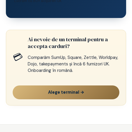
Lucrăm cu 80+ acquireri UK
Ai nevoie de un terminal pentru a
accepta carduri?
💳
Comparăm SumUp, Square, Zettle, Worldpay,
Dojo, takepayments și încă 6 furnizori UK.
Onboarding în română.
Alege terminal →