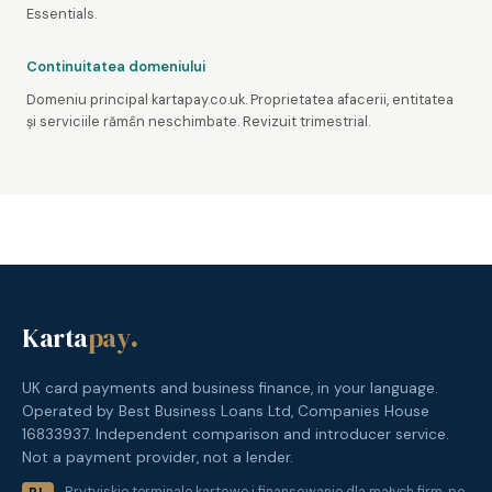
Essentials.
Continuitatea domeniului
Domeniu principal kartapay.co.uk. Proprietatea afacerii, entitatea
și serviciile rămân neschimbate. Revizuit trimestrial.
Karta
pay
.
UK card payments and business finance, in your language.
Operated by Best Business Loans Ltd, Companies House
16833937. Independent comparison and introducer service.
Not a payment provider, not a lender.