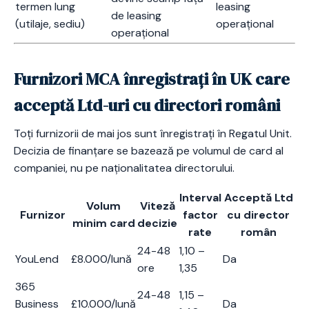
termen lung
leasing
de leasing
(utilaje, sediu)
operațional
operațional
Furnizori MCA înregistrați în UK care
acceptă Ltd-uri cu directori români
Toți furnizorii de mai jos sunt înregistrați în Regatul Unit.
Decizia de finanțare se bazează pe volumul de card al
companiei, nu pe naționalitatea directorului.
Interval
Acceptă Ltd
Volum
Viteză
Furnizor
factor
cu director
minim card
decizie
rate
român
24-48
1,10 –
YouLend
£8.000/lună
Da
ore
1,35
365
24-48
1,15 –
Business
£10.000/lună
Da