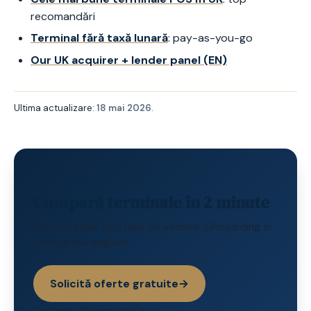
recomandări
Terminal fără taxă lunară
: pay-as-you-go
Our UK acquirer + lender panel (EN)
Ultima actualizare:
18 mai 2026
.
Compară terminale în 2 minute
Fără obligație, fără taxe de aderare. Onboarding în
română sau engleză.
Solicită oferte gratuite
→
Lucrăm cu 80+ acquireri UK