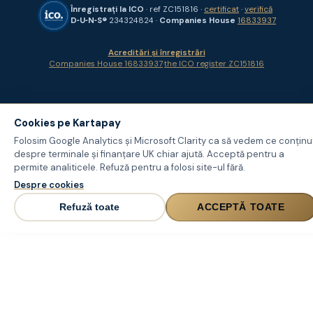
Înregistrați la ICO
· ref ZC151816 ·
certificat
·
verifică
D‑U‑N‑S®
234324824 ·
Companies House
16833937
Acreditări și înregistrări
Companies House 16833937
·
the ICO register ZC151816
Cookies pe Kartapay
Folosim Google Analytics și Microsoft Clarity ca să vedem ce conținu
despre terminale și finanțare UK chiar ajută. Acceptă pentru a
permite analiticele. Refuză pentru a folosi site-ul fără.
Despre cookies
Refuză toate
ACCEPTĂ TOATE