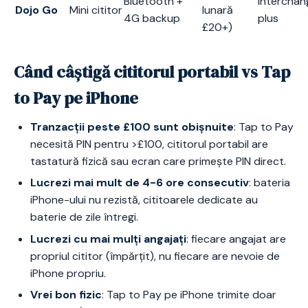
Bluetooth +
Interchan
Dojo Go
Mini cititor
lunară
4G backup
plus
£20+)
Când câștigă cititorul portabil vs Tap
to Pay pe iPhone
Tranzacții peste £100 sunt obișnuite
: Tap to Pay
necesită PIN pentru >£100, cititorul portabil are
tastatură fizică sau ecran care primește PIN direct.
Lucrezi mai mult de 4-6 ore consecutiv
: bateria
iPhone-ului nu rezistă, cititoarele dedicate au
baterie de zile întregi.
Lucrezi cu mai mulți angajați
: fiecare angajat are
propriul cititor (împărțit), nu fiecare are nevoie de
iPhone propriu.
Vrei bon fizic
: Tap to Pay pe iPhone trimite doar