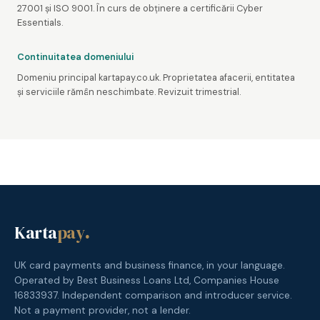
27001 și ISO 9001. În curs de obținere a certificării Cyber
Essentials.
Continuitatea domeniului
Domeniu principal kartapay.co.uk. Proprietatea afacerii, entitatea
și serviciile rămân neschimbate. Revizuit trimestrial.
Karta
pay
.
UK card payments and business finance, in your language.
Operated by Best Business Loans Ltd, Companies House
16833937. Independent comparison and introducer service.
Not a payment provider, not a lender.