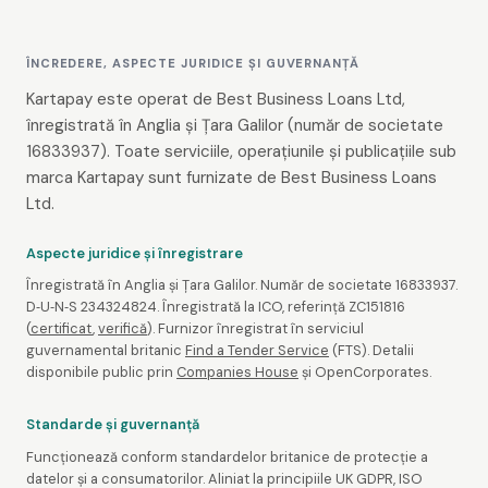
ÎNCREDERE, ASPECTE JURIDICE ȘI GUVERNANȚĂ
Kartapay este operat de Best Business Loans Ltd,
înregistrată în Anglia și Țara Galilor (număr de societate
16833937). Toate serviciile, operațiunile și publicațiile sub
marca Kartapay sunt furnizate de Best Business Loans
Ltd.
Aspecte juridice și înregistrare
Înregistrată în Anglia și Țara Galilor. Număr de societate 16833937.
D‑U‑N‑S 234324824. Înregistrată la ICO, referință ZC151816
(
certificat
,
verifică
). Furnizor înregistrat în serviciul
guvernamental britanic
Find a Tender Service
(FTS). Detalii
disponibile public prin
Companies House
și OpenCorporates.
Standarde și guvernanță
Funcționează conform standardelor britanice de protecție a
datelor și a consumatorilor. Aliniat la principiile UK GDPR, ISO