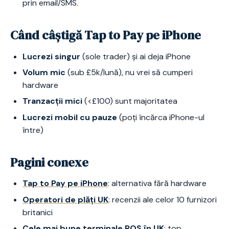
prin email/SMS.
Când câștigă Tap to Pay pe iPhone
Lucrezi singur
(sole trader) și ai deja iPhone
Volum mic
(sub £5k/lună), nu vrei să cumperi
hardware
Tranzacții mici
(<£100) sunt majoritatea
Lucrezi mobil cu pauze
(poți încărca iPhone-ul
între)
Pagini conexe
Tap to Pay pe iPhone
: alternativa fără hardware
Operatori de plăți UK
: recenzii ale celor 10 furnizori
britanici
Cele mai bune terminale POS în UK
: top