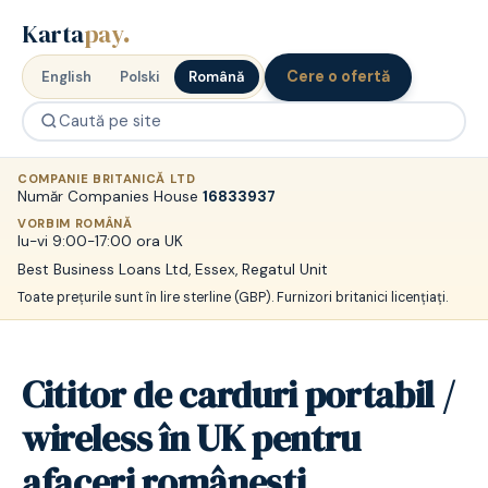
Karta
pay
.
Cere o ofertă
English
Polski
Română
COMPANIE BRITANICĂ LTD
Număr Companies House
16833937
VORBIM ROMÂNĂ
lu-vi 9:00-17:00 ora UK
Best Business Loans Ltd, Essex, Regatul Unit
Toate prețurile sunt în lire sterline (GBP). Furnizori britanici licențiați.
Cititor de carduri portabil /
wireless în UK pentru
afaceri românești