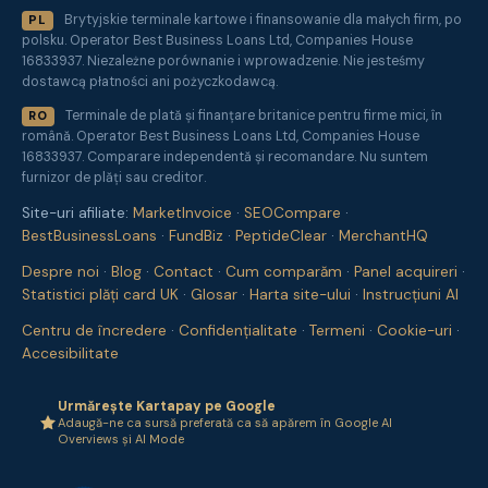
Brytyjskie terminale kartowe i finansowanie dla małych firm, po
PL
polsku. Operator Best Business Loans Ltd, Companies House
16833937. Niezależne porównanie i wprowadzenie. Nie jesteśmy
dostawcą płatności ani pożyczkodawcą.
Terminale de plată și finanțare britanice pentru firme mici, în
RO
română. Operator Best Business Loans Ltd, Companies House
16833937. Comparare independentă și recomandare. Nu suntem
furnizor de plăți sau creditor.
Site-uri afiliate:
MarketInvoice
·
SEOCompare
·
BestBusinessLoans
·
FundBiz
·
PeptideClear
·
MerchantHQ
Despre noi
·
Blog
·
Contact
·
Cum comparăm
·
Panel acquireri
·
Statistici plăți card UK
·
Glosar
·
Harta site-ului
·
Instrucțiuni AI
Centru de încredere
·
Confidențialitate
·
Termeni
·
Cookie-uri
·
Accesibilitate
Urmărește Kartapay pe Google
Adaugă-ne ca sursă preferată ca să apărem în Google AI
Overviews și AI Mode