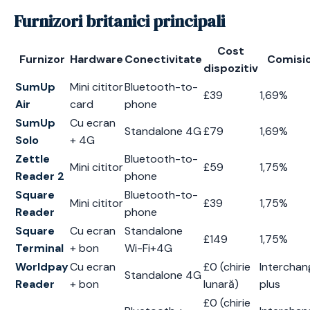
Furnizori britanici principali
Cost
Furnizor
Hardware
Conectivitate
Comisi
dispozitiv
SumUp
Mini cititor
Bluetooth-to-
£39
1,69%
Air
card
phone
SumUp
Cu ecran
Standalone 4G
£79
1,69%
Solo
+ 4G
Zettle
Bluetooth-to-
Mini cititor
£59
1,75%
Reader 2
phone
Square
Bluetooth-to-
Mini cititor
£39
1,75%
Reader
phone
Square
Cu ecran
Standalone
£149
1,75%
Terminal
+ bon
Wi-Fi+4G
Worldpay
Cu ecran
£0 (chirie
Interchan
Standalone 4G
Reader
+ bon
lunară)
plus
£0 (chirie